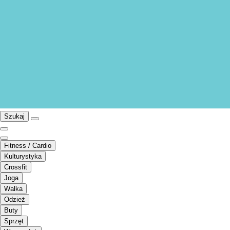
Szukaj
Fitness / Cardio
Kulturystyka
Crossfit
Joga
Walka
Odzież
Buty
Sprzęt