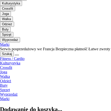
Kulturystyka
Crossfit
Joga
Walka
Odzież
Buty
Sprzęt
Wyprzedaż
Marki
Serwis posprzedażowy we Francja
Bezpieczna płatność
Łatwe zwroty
Szukaj
Fitness / Cardio
Kulturystyka
Crossfit
Joga
Walka
Odzież
Buty
Sprzęt
Wyprzedaż
Marki
Dodawanie do koszyka...