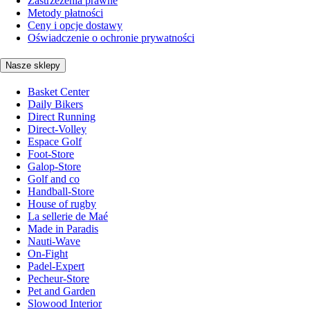
Zastrzeżenia prawne
Metody płatności
Ceny i opcje dostawy
Oświadczenie o ochronie prywatności
Nasze sklepy
Basket Center
Daily Bikers
Direct Running
Direct-Volley
Espace Golf
Foot-Store
Galop-Store
Golf and co
Handball-Store
House of rugby
La sellerie de Maé
Made in Paradis
Nauti-Wave
On-Fight
Padel-Expert
Pecheur-Store
Pet and Garden
Slowood Interior