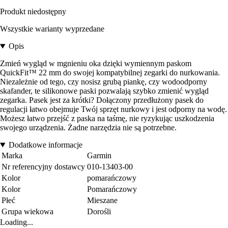
Produkt niedostępny
Wszystkie warianty wyprzedane
Opis
Zmień wygląd w mgnieniu oka dzięki wymiennym paskom
QuickFit™ 22 mm do swojej kompatybilnej zegarki do nurkowania.
Niezależnie od tego, czy nosisz grubą piankę, czy wodoodporny
skafander, te silikonowe paski pozwalają szybko zmienić wygląd
zegarka. Pasek jest za krótki? Dołączony przedłużony pasek do
regulacji łatwo obejmuje Twój sprzęt nurkowy i jest odporny na wodę.
Możesz łatwo przejść z paska na taśmę, nie ryzykując uszkodzenia
swojego urządzenia. Żadne narzędzia nie są potrzebne.
Dodatkowe informacje
Marka
Garmin
Nr referencyjny dostawcy
010-13403-00
Kolor
pomarańczowy
Kolor
Pomarańczowy
Płeć
Mieszane
Grupa wiekowa
Dorośli
Loading...