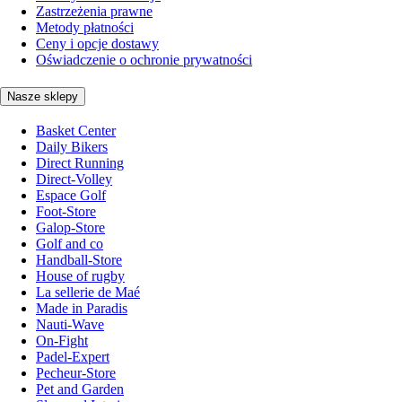
Zastrzeżenia prawne
Metody płatności
Ceny i opcje dostawy
Oświadczenie o ochronie prywatności
Nasze sklepy
Basket Center
Daily Bikers
Direct Running
Direct-Volley
Espace Golf
Foot-Store
Galop-Store
Golf and co
Handball-Store
House of rugby
La sellerie de Maé
Made in Paradis
Nauti-Wave
On-Fight
Padel-Expert
Pecheur-Store
Pet and Garden