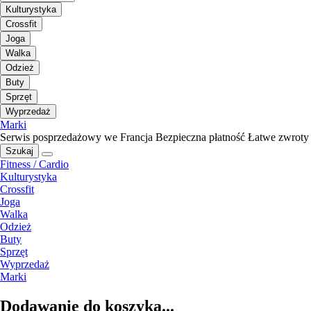
Kulturystyka
Crossfit
Joga
Walka
Odzież
Buty
Sprzęt
Wyprzedaż
Marki
Serwis posprzedażowy we Francja
Bezpieczna płatność
Łatwe zwroty
Szukaj
Fitness / Cardio
Kulturystyka
Crossfit
Joga
Walka
Odzież
Buty
Sprzęt
Wyprzedaż
Marki
Dodawanie do koszyka...