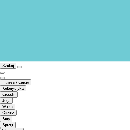
Szukaj
Fitness / Cardio
Kulturystyka
Crossfit
Joga
Walka
Odzież
Buty
Sprzęt