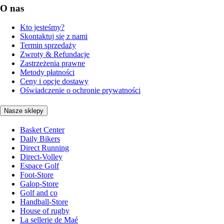
O nas
Kto jesteśmy?
Skontaktuj się z nami
Termin sprzedaży
Zwroty & Refundacje
Zastrzeżenia prawne
Metody płatności
Ceny i opcje dostawy
Oświadczenie o ochronie prywatności
Nasze sklepy
Basket Center
Daily Bikers
Direct Running
Direct-Volley
Espace Golf
Foot-Store
Galop-Store
Golf and co
Handball-Store
House of rugby
La sellerie de Maé