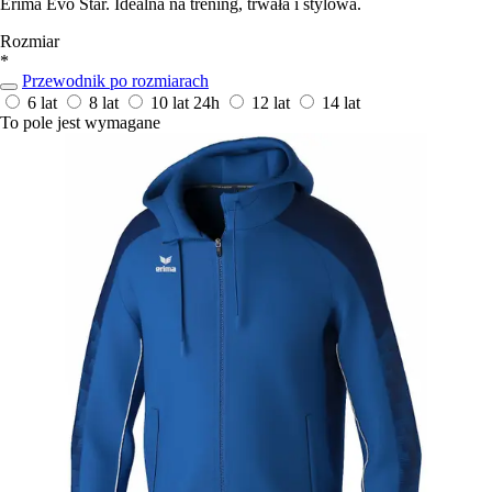
Erima Evo Star. Idealna na trening, trwała i stylowa.
Rozmiar
*
Przewodnik po rozmiarach
6 lat
8 lat
10 lat
24h
12 lat
14 lat
To pole jest wymagane