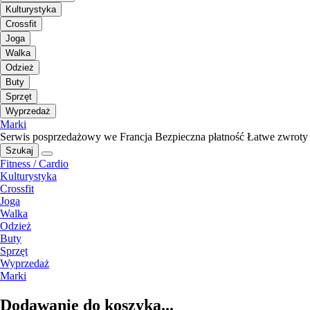
Kulturystyka
Crossfit
Joga
Walka
Odzież
Buty
Sprzęt
Wyprzedaż
Marki
Serwis posprzedażowy we Francja
Bezpieczna płatność
Łatwe zwroty
Szukaj
Fitness / Cardio
Kulturystyka
Crossfit
Joga
Walka
Odzież
Buty
Sprzęt
Wyprzedaż
Marki
Dodawanie do koszyka...