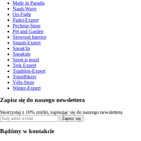
Made in Paradis
Nauti-Wave
On-Fight
Padel-Expert
Pecheur-Store
Pet and Garden
Slowood Interior
Smash-Expert
Sneak'In
Sneakids
Sport is good
Trek Expert
Triathlon-Expert
TripnBikers
Vélo-Store
Winter-Expert
Zapisz się do naszego newslettera
Skorzystaj z 10% zniżki, zapisując się do naszego newslettera
Zapisz się
Bądźmy w kontakcie