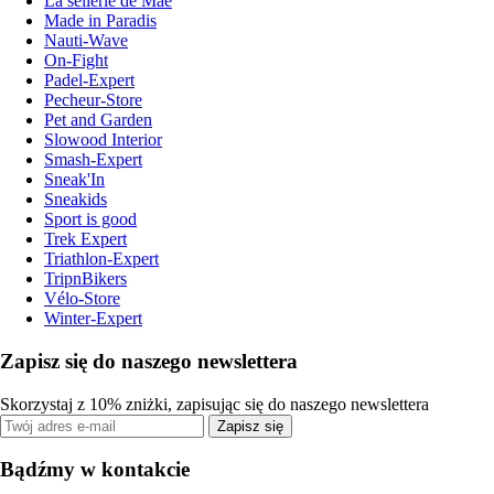
La sellerie de Maé
Made in Paradis
Nauti-Wave
On-Fight
Padel-Expert
Pecheur-Store
Pet and Garden
Slowood Interior
Smash-Expert
Sneak'In
Sneakids
Sport is good
Trek Expert
Triathlon-Expert
TripnBikers
Vélo-Store
Winter-Expert
Zapisz się do naszego newslettera
Skorzystaj z 10% zniżki, zapisując się do naszego newslettera
Zapisz się
Bądźmy w kontakcie