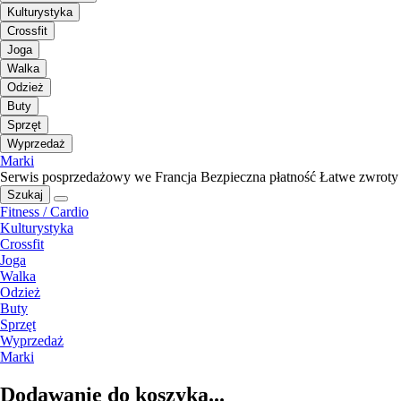
Kulturystyka
Crossfit
Joga
Walka
Odzież
Buty
Sprzęt
Wyprzedaż
Marki
Serwis posprzedażowy we Francja
Bezpieczna płatność
Łatwe zwroty
Szukaj
Fitness / Cardio
Kulturystyka
Crossfit
Joga
Walka
Odzież
Buty
Sprzęt
Wyprzedaż
Marki
Dodawanie do koszyka...