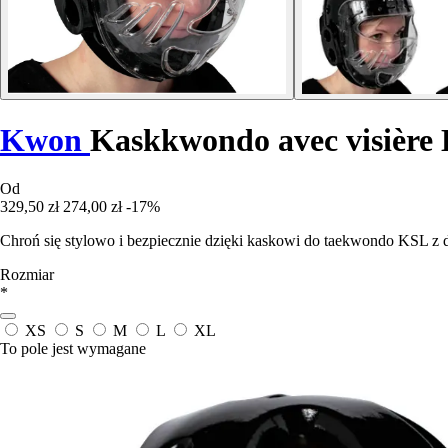
Kwon
Kaskkwondo avec visière
Od
329,50 zł
274,00 zł
-17%
Chroń się stylowo i bezpiecznie dzięki kaskowi do taekwondo KSL z
Rozmiar
*
XS
S
M
L
XL
To pole jest wymagane