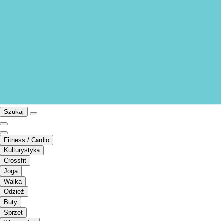
Szukaj
Fitness / Cardio
Kulturystyka
Crossfit
Joga
Walka
Odzież
Buty
Sprzęt