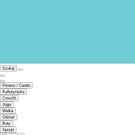
Szukaj
Fitness / Cardio
Kulturystyka
Crossfit
Joga
Walka
Odzież
Buty
Sprzęt