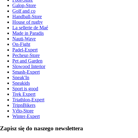
Galop-Store
Golf and co
Handball-Store
House of rugby
La sellerie de Maé
Made in Paradis
Nauti-Wave
On-Fight
Padel-Expert
Pecheur-Store
Pet and Garden
Slowood Interior
Smash-Expert
Sneak'In
Sneakids
Sport is good
Trek Expert
Triathlon-Expert
TripnBikers
Vélo-Store
Winter-Expert
Zapisz się do naszego newslettera