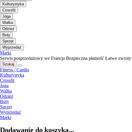
Kulturystyka
Crossfit
Joga
Walka
Odzież
Buty
Sprzęt
Wyprzedaż
Marki
Serwis posprzedażowy we Francja
Bezpieczna płatność
Łatwe zwroty
Szukaj
Fitness / Cardio
Kulturystyka
Crossfit
Joga
Walka
Odzież
Buty
Sprzęt
Wyprzedaż
Marki
Dodawanie do koszyka...