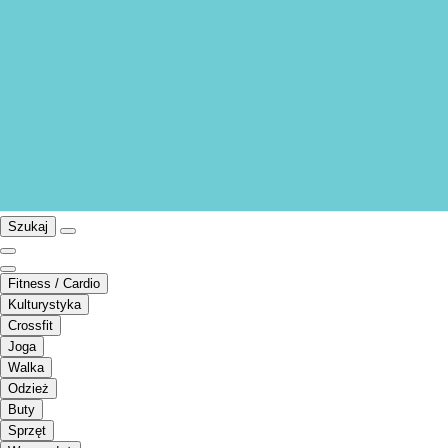
Szukaj
Fitness / Cardio
Kulturystyka
Crossfit
Joga
Walka
Odzież
Buty
Sprzęt