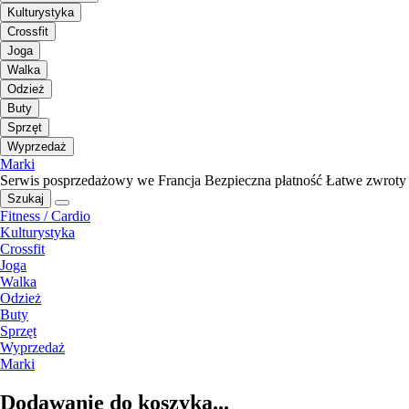
Kulturystyka
Crossfit
Joga
Walka
Odzież
Buty
Sprzęt
Wyprzedaż
Marki
Serwis posprzedażowy we Francja
Bezpieczna płatność
Łatwe zwroty
Szukaj
Fitness / Cardio
Kulturystyka
Crossfit
Joga
Walka
Odzież
Buty
Sprzęt
Wyprzedaż
Marki
Dodawanie do koszyka...