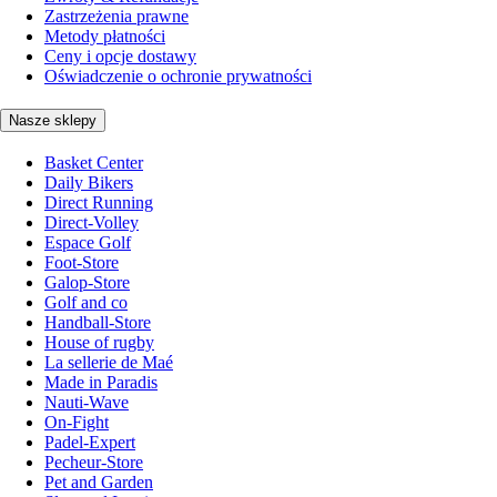
Zastrzeżenia prawne
Metody płatności
Ceny i opcje dostawy
Oświadczenie o ochronie prywatności
Nasze sklepy
Basket Center
Daily Bikers
Direct Running
Direct-Volley
Espace Golf
Foot-Store
Galop-Store
Golf and co
Handball-Store
House of rugby
La sellerie de Maé
Made in Paradis
Nauti-Wave
On-Fight
Padel-Expert
Pecheur-Store
Pet and Garden