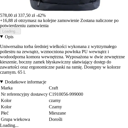
578,00 zł
337,50 zł
-42%
+16,88 zł
otrzymasz na kolejne zamowienie
Zostana naliczone po
potwierdzeniu zamowienia
Loading...
Opis
Uniwersalna torba średniej wielkości wykonana z wytrzymałego
poliestru na zewnątrz, wzmocniona powłoka PU wewnątrz i
wodoodporna komora wewnętrzna. Wyposażona w dwie zewnętrzne
kieszenie, boczny zamek błyskawiczny ułatwiający dostęp do
zawartości oraz ergonomiczne paski na ramię. Dostępny w kolorze
czarnym. 65 l.
Dodatkowe informacje
Marka
Craft
Nr referencyjny dostawcy
C1910056-999000
Kolor
czarny
Kolor
Czarny
Płeć
Mieszane
Grupa wiekowa
Dorośli
Loading...