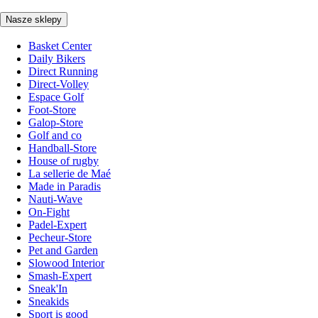
Nasze sklepy
Basket Center
Daily Bikers
Direct Running
Direct-Volley
Espace Golf
Foot-Store
Galop-Store
Golf and co
Handball-Store
House of rugby
La sellerie de Maé
Made in Paradis
Nauti-Wave
On-Fight
Padel-Expert
Pecheur-Store
Pet and Garden
Slowood Interior
Smash-Expert
Sneak'In
Sneakids
Sport is good