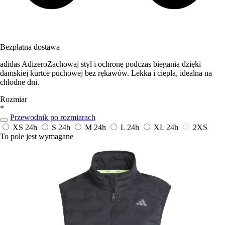
Bezpłatna dostawa
adidas AdizeroZachowaj styl i ochronę podczas biegania dzięki
damskiej kurtce puchowej bez rękawów. Lekka i ciepła, idealna na
chłodne dni.
Rozmiar
*
Przewodnik po rozmiarach
XS
24h
S
24h
M
24h
L
24h
XL
24h
2XS
To pole jest wymagane