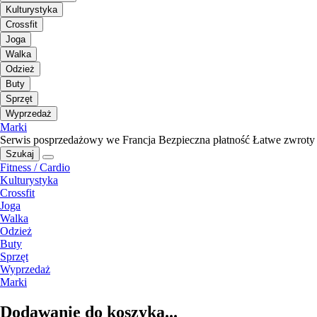
Kulturystyka
Crossfit
Joga
Walka
Odzież
Buty
Sprzęt
Wyprzedaż
Marki
Serwis posprzedażowy we Francja
Bezpieczna płatność
Łatwe zwroty
Szukaj
Fitness / Cardio
Kulturystyka
Crossfit
Joga
Walka
Odzież
Buty
Sprzęt
Wyprzedaż
Marki
Dodawanie do koszyka...