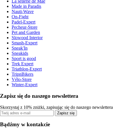
La sellerie de Maé
Made in Paradis
Nauti-Wave
On-Fight
Padel-Expert
Pecheur-Store
Pet and Garden
Slowood Interior
Smash-Expert
Sneak'In
Sneakids
Sport is good
Trek Expert
Triathlon-Expert
TripnBikers
Vélo-Store
Winter-Expert
Zapisz się do naszego newslettera
Skorzystaj z 10% zniżki, zapisując się do naszego newslettera
Zapisz się
Bądźmy w kontakcie