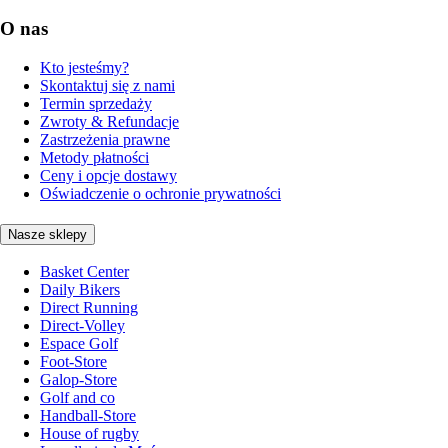
O nas
Kto jesteśmy?
Skontaktuj się z nami
Termin sprzedaży
Zwroty & Refundacje
Zastrzeżenia prawne
Metody płatności
Ceny i opcje dostawy
Oświadczenie o ochronie prywatności
Nasze sklepy
Basket Center
Daily Bikers
Direct Running
Direct-Volley
Espace Golf
Foot-Store
Galop-Store
Golf and co
Handball-Store
House of rugby