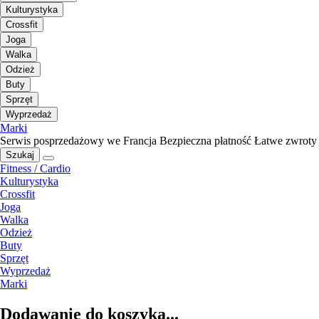
Kulturystyka
Crossfit
Joga
Walka
Odzież
Buty
Sprzęt
Wyprzedaż
Marki
Serwis posprzedażowy we Francja
Bezpieczna płatność
Łatwe zwroty
Szukaj
Fitness / Cardio
Kulturystyka
Crossfit
Joga
Walka
Odzież
Buty
Sprzęt
Wyprzedaż
Marki
Dodawanie do koszyka...