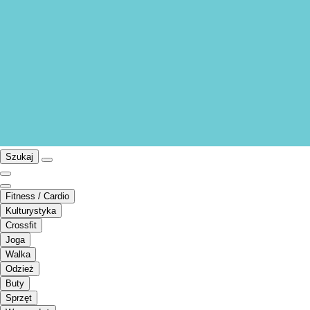
Szukaj
Fitness / Cardio
Kulturystyka
Crossfit
Joga
Walka
Odzież
Buty
Sprzęt