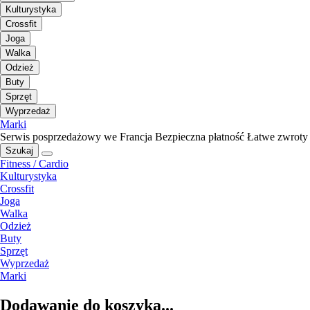
Kulturystyka
Crossfit
Joga
Walka
Odzież
Buty
Sprzęt
Wyprzedaż
Marki
Serwis posprzedażowy we Francja
Bezpieczna płatność
Łatwe zwroty
Szukaj
Fitness / Cardio
Kulturystyka
Crossfit
Joga
Walka
Odzież
Buty
Sprzęt
Wyprzedaż
Marki
Dodawanie do koszyka...