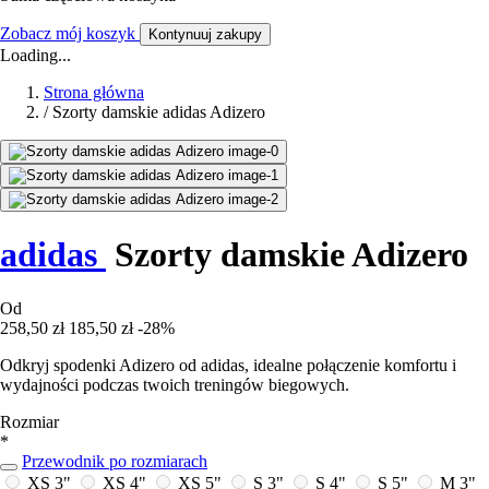
Zobacz mój koszyk
Kontynuuj zakupy
Loading...
Strona główna
/
Szorty damskie adidas Adizero
adidas
Szorty damskie Adizero
Od
258,50 zł
185,50 zł
-28%
Odkryj spodenki Adizero od adidas, idealne połączenie komfortu i
wydajności podczas twoich treningów biegowych.
Rozmiar
*
Przewodnik po rozmiarach
XS 3"
XS 4"
XS 5"
S 3"
S 4"
S 5"
M 3"