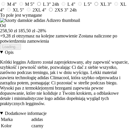
M 4"
M 5"
L 3"
24h
L 4"
L 5"
XL 3"
XL
4"
XL 5"
2XL 4"
2XS 3"
24h
To pole jest wymagane
Od
258,50 zł
185,50 zł
-28%
+9,28 zł
otrzymasz na kolejne zamowienie
Zostana naliczone po
potwierdzeniu zamowienia
Loading...
Opis
Krótki leggins Adizero został zaprojektowany, aby zapewnić wsparcie,
szybkość i pewność siebie, pozwalając Ci dać z siebie wszystko,
zarówno podczas treningu, jak i w dniu wyścigu. Lekki materiał
zawiera technologię adidas Climacool, która szybko odprowadza i
zarządza potem, pomagając Ci pozostać w strefie podczas biegu.
Wysoki pas z termoklejonymi brzegami zapewnia pewne
dopasowanie, które nie koliduje z Twoim krokiem, a odblaskowe
detale i minimalistyczne logo adidas dopełniają wygląd tych
praktycznych legginsów.
Dodatkowe informacje
Marka
adidas
Kolor
czarny