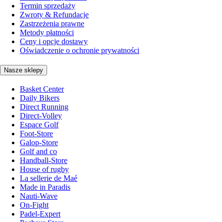
Termin sprzedaży
Zwroty & Refundacje
Zastrzeżenia prawne
Metody płatności
Ceny i opcje dostawy
Oświadczenie o ochronie prywatności
Nasze sklepy
Basket Center
Daily Bikers
Direct Running
Direct-Volley
Espace Golf
Foot-Store
Galop-Store
Golf and co
Handball-Store
House of rugby
La sellerie de Maé
Made in Paradis
Nauti-Wave
On-Fight
Padel-Expert