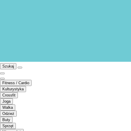
Szukaj
Fitness / Cardio
Kulturystyka
Crossfit
Joga
Walka
Odzież
Buty
Sprzęt