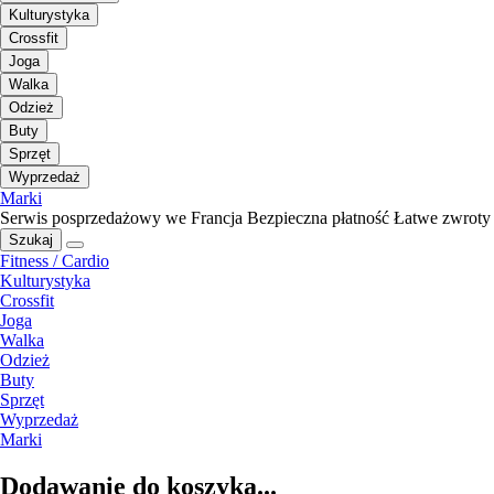
Kulturystyka
Crossfit
Joga
Walka
Odzież
Buty
Sprzęt
Wyprzedaż
Marki
Serwis posprzedażowy we Francja
Bezpieczna płatność
Łatwe zwroty
Szukaj
Fitness / Cardio
Kulturystyka
Crossfit
Joga
Walka
Odzież
Buty
Sprzęt
Wyprzedaż
Marki
Dodawanie do koszyka...