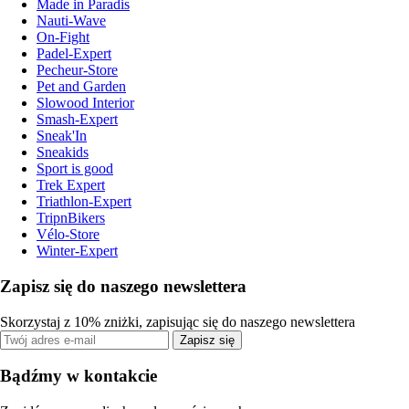
Made in Paradis
Nauti-Wave
On-Fight
Padel-Expert
Pecheur-Store
Pet and Garden
Slowood Interior
Smash-Expert
Sneak'In
Sneakids
Sport is good
Trek Expert
Triathlon-Expert
TripnBikers
Vélo-Store
Winter-Expert
Zapisz się do naszego newslettera
Skorzystaj z 10% zniżki, zapisując się do naszego newslettera
Zapisz się
Bądźmy w kontakcie