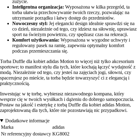
zużycie.
Inteligentna organizacja:
Wyposażona w kilka przegród, ta
torba ułatwia przechowywanie twoich rzeczy, pozwalając na
utrzymanie porządku i łatwy dostęp do przedmiotów.
Nowoczesny styl:
Jej elegancki design idealnie sprawdzi się na
co dzień, niezależnie od tego, czy idziesz na siłownię, uprawiasz
sport na świeżym powietrzu, czy spędzasz czas na rekreacji.
Komfort użytkowania:
Wyposażona w wygodne uchwyty i
regulowany pasek na ramię, zapewnia optymalny komfort
podczas przemieszczania się.
Torba Duffle dla kobiet adidas Motion to więcej niż tylko akcesorium
sportowe; to manifest stylu dla tych, które kochają łączyć wydajność z
modą. Niezależnie od tego, czy jesteś na zajęciach jogi, siłowni, czy
spacerujesz po mieście, ta torba będzie towarzyszyć ci z elegancją i
praktycznością.
Inwestując w tę torbę, wybierasz niezawodnego kompana, który
wesprze cię w twoich wysiłkach i dążeniu do dobrego samopoczucia.
Postaw na jakość i estetykę z torbą Duffle dla kobiet adidas Motion,
zaprojektowaną dla tych, które nie pozostawiają nic przypadkowi.
Dodatkowe informacje
Marka
adidas
Nr referencyjny dostawcy
KG8002