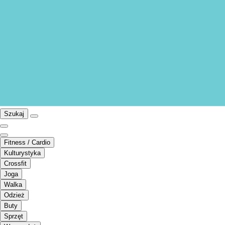
Szukaj
Fitness / Cardio
Kulturystyka
Crossfit
Joga
Walka
Odzież
Buty
Sprzęt