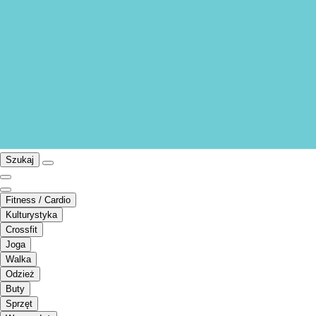
Szukaj
Fitness / Cardio
Kulturystyka
Crossfit
Joga
Walka
Odzież
Buty
Sprzęt