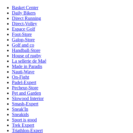
Basket Center
Daily Bikers
Direct Running
Direct-Volley
Espace Golf
Foot-Store
Galop-Store
Golf and co
Handball-Store
House of rugby
La sellerie de Maé
Made in Paradis
Nauti-Wave
On-Fight
Padel-Expert
Pecheur-Store
Pet and Garden
Slowood Interior
Smash-Expert
Sneak'In
Sneakids
Sport is good
Trek Expert
Triathlon-Expert