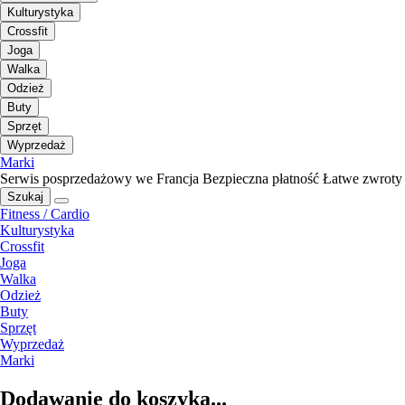
Kulturystyka
Crossfit
Joga
Walka
Odzież
Buty
Sprzęt
Wyprzedaż
Marki
Serwis posprzedażowy we Francja
Bezpieczna płatność
Łatwe zwroty
Szukaj
Fitness / Cardio
Kulturystyka
Crossfit
Joga
Walka
Odzież
Buty
Sprzęt
Wyprzedaż
Marki
Dodawanie do koszyka...