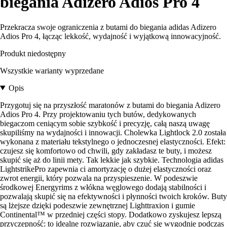
biegania Adizero Adios Pro 4
Przekracza swoje ograniczenia z butami do biegania adidas Adizero
Adios Pro 4, łącząc lekkość, wydajność i wyjątkową innowacyjność.
Produkt niedostępny
Wszystkie warianty wyprzedane
Opis
Przygotuj się na przyszłość maratonów z butami do biegania Adizero
Adios Pro 4. Przy projektowaniu tych butów, dedykowanych
biegaczom ceniącym sobie szybkość i precyzję, całą naszą uwagę
skupiliśmy na wydajności i innowacji. Cholewka Lightlock 2.0 została
wykonana z materiału tekstylnego o jednoczesnej elastyczności. Efekt:
czujesz się komfortowo od chwili, gdy zakładasz te buty, i możesz
skupić się aż do linii mety. Tak lekkie jak szybkie. Technologia adidas
LightstrikePro zapewnia ci amortyzację o dużej elastyczności oraz
zwrot energii, który pozwala na przyspieszenie. W podeszwie
środkowej Energyrims z włókna węglowego dodają stabilności i
pozwalają skupić się na efektywności i płynności twoich kroków. Buty
są lżejsze dzięki podeszwie zewnętrznej Lighttraxion i gumie
Continental™ w przedniej części stopy. Dodatkowo zyskujesz lepszą
przyczepność: to idealne rozwiązanie, aby czuć się wygodnie podczas