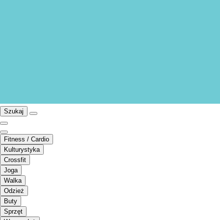
Szukaj
Fitness / Cardio
Kulturystyka
Crossfit
Joga
Walka
Odzież
Buty
Sprzęt