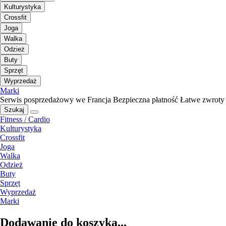
Kulturystyka
Crossfit
Joga
Walka
Odzież
Buty
Sprzęt
Wyprzedaż
Marki
Serwis posprzedażowy we Francja
Bezpieczna płatność
Łatwe zwroty
Szukaj
Fitness / Cardio
Kulturystyka
Crossfit
Joga
Walka
Odzież
Buty
Sprzęt
Wyprzedaż
Marki
Dodawanie do koszyka...