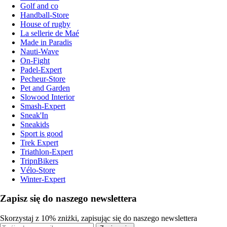
Golf and co
Handball-Store
House of rugby
La sellerie de Maé
Made in Paradis
Nauti-Wave
On-Fight
Padel-Expert
Pecheur-Store
Pet and Garden
Slowood Interior
Smash-Expert
Sneak'In
Sneakids
Sport is good
Trek Expert
Triathlon-Expert
TripnBikers
Vélo-Store
Winter-Expert
Zapisz się do naszego newslettera
Skorzystaj z 10% zniżki, zapisując się do naszego newslettera