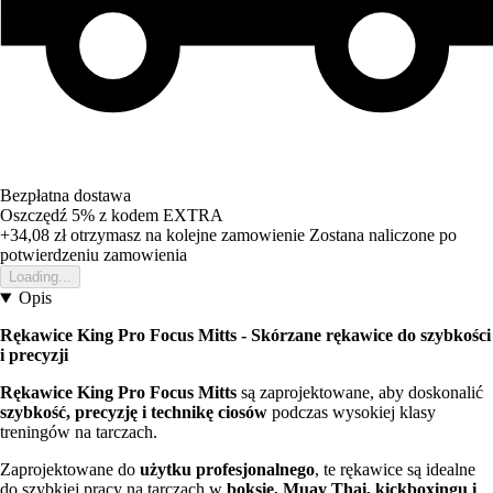
Bezpłatna dostawa
Oszczędź 5%
z kodem
EXTRA
+34,08 zł
otrzymasz na kolejne zamowienie
Zostana naliczone po
potwierdzeniu zamowienia
Loading...
Opis
Rękawice King Pro Focus Mitts - Skórzane rękawice do szybkości
i precyzji
Rękawice King Pro Focus Mitts
są zaprojektowane, aby doskonalić
szybkość, precyzję i technikę ciosów
podczas wysokiej klasy
treningów na tarczach.
Zaprojektowane do
użytku profesjonalnego
, te rękawice są idealne
do szybkiej pracy na tarczach w
boksie, Muay Thai, kickboxingu i