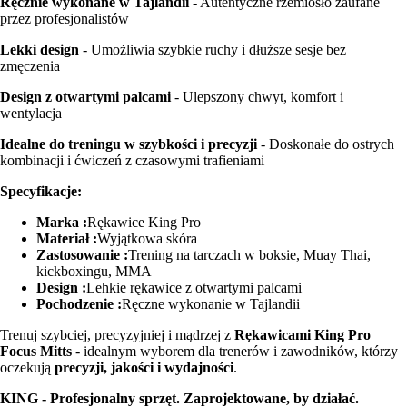
Ręcznie wykonane w Tajlandii
- Autentyczne rzemiosło zaufane
przez profesjonalistów
Lekki design
- Umożliwia szybkie ruchy i dłuższe sesje bez
zmęczenia
Design z otwartymi palcami
- Ulepszony chwyt, komfort i
wentylacja
Idealne do treningu w szybkości i precyzji
- Doskonałe do ostrych
kombinacji i ćwiczeń z czasowymi trafieniami
Specyfikacje:
Marka :
Rękawice King Pro
Materiał :
Wyjątkowa skóra
Zastosowanie :
Trening na tarczach w boksie, Muay Thai,
kickboxingu, MMA
Design :
Lehkie rękawice z otwartymi palcami
Pochodzenie :
Ręczne wykonanie w Tajlandii
Trenuj szybciej, precyzyjniej i mądrzej z
Rękawicami King Pro
Focus Mitts
- idealnym wyborem dla trenerów i zawodników, którzy
oczekują
precyzji, jakości i wydajności
.
KING - Profesjonalny sprzęt. Zaprojektowane, by działać.