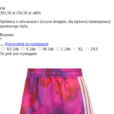
Od
301,50 zł
156,50 zł
-48%
Spódnica o odważnym i żywym designie, dla stylowej reinterpretacji
sportowego stylu.
Rozmiar
*
Przewodnik po rozmiarach
XS
24h
S
24h
M
24h
L
24h
XL
2XS
To pole jest wymagane