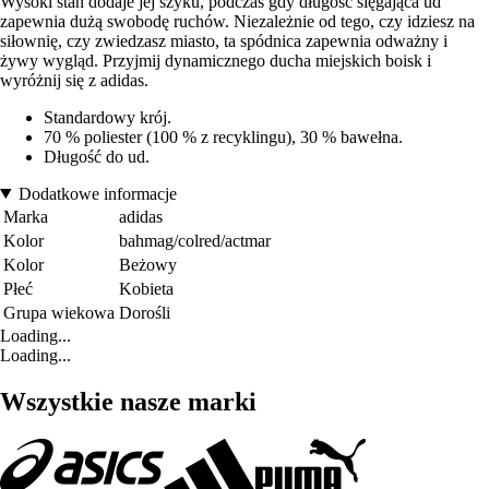
Wysoki stan dodaje jej szyku, podczas gdy długość sięgająca ud
zapewnia dużą swobodę ruchów. Niezależnie od tego, czy idziesz na
siłownię, czy zwiedzasz miasto, ta spódnica zapewnia odważny i
żywy wygląd. Przyjmij dynamicznego ducha miejskich boisk i
wyróżnij się z adidas.
Standardowy krój.
70 % poliester (100 % z recyklingu), 30 % bawełna.
Długość do ud.
Dodatkowe informacje
Marka
adidas
Kolor
bahmag/colred/actmar
Kolor
Beżowy
Płeć
Kobieta
Grupa wiekowa
Dorośli
Loading...
Loading...
Wszystkie nasze marki