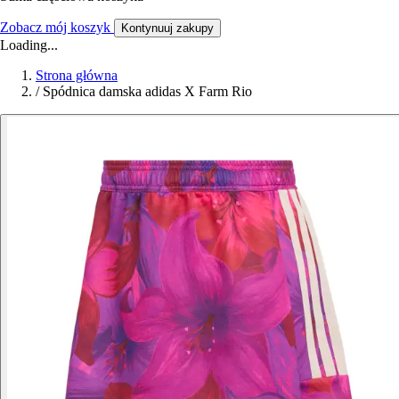
Zobacz mój koszyk
Kontynuuj zakupy
Loading...
Strona główna
/
Spódnica damska adidas X Farm Rio