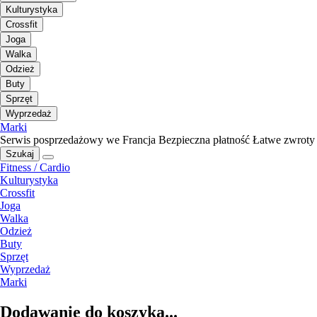
Kulturystyka
Crossfit
Joga
Walka
Odzież
Buty
Sprzęt
Wyprzedaż
Marki
Serwis posprzedażowy we Francja
Bezpieczna płatność
Łatwe zwroty
Szukaj
Fitness / Cardio
Kulturystyka
Crossfit
Joga
Walka
Odzież
Buty
Sprzęt
Wyprzedaż
Marki
Dodawanie do koszyka...