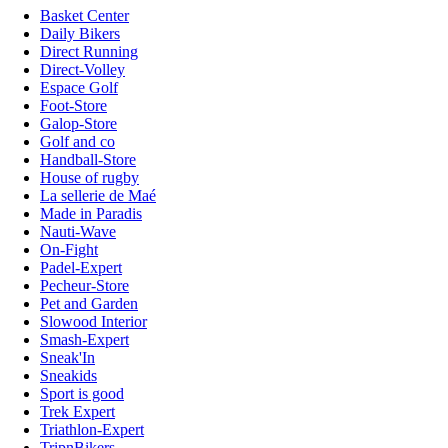
Basket Center
Daily Bikers
Direct Running
Direct-Volley
Espace Golf
Foot-Store
Galop-Store
Golf and co
Handball-Store
House of rugby
La sellerie de Maé
Made in Paradis
Nauti-Wave
On-Fight
Padel-Expert
Pecheur-Store
Pet and Garden
Slowood Interior
Smash-Expert
Sneak'In
Sneakids
Sport is good
Trek Expert
Triathlon-Expert
TripnBikers