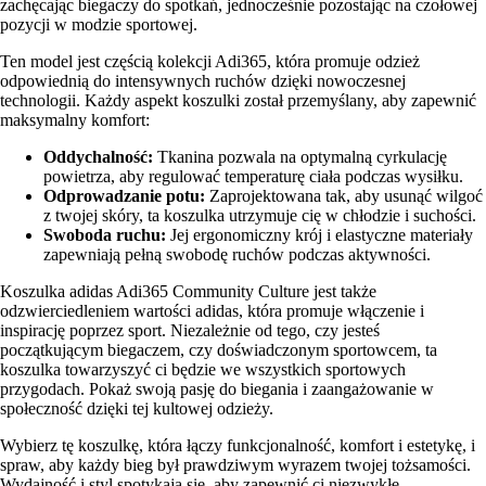
zachęcając biegaczy do spotkań, jednocześnie pozostając na czołowej
pozycji w modzie sportowej.
Ten model jest częścią kolekcji Adi365, która promuje odzież
odpowiednią do intensywnych ruchów dzięki nowoczesnej
technologii. Każdy aspekt koszulki został przemyślany, aby zapewnić
maksymalny komfort:
Oddychalność:
Tkanina pozwala na optymalną cyrkulację
powietrza, aby regulować temperaturę ciała podczas wysiłku.
Odprowadzanie potu:
Zaprojektowana tak, aby usunąć wilgoć
z twojej skóry, ta koszulka utrzymuje cię w chłodzie i suchości.
Swoboda ruchu:
Jej ergonomiczny krój i elastyczne materiały
zapewniają pełną swobodę ruchów podczas aktywności.
Koszulka adidas Adi365 Community Culture jest także
odzwierciedleniem wartości adidas, która promuje włączenie i
inspirację poprzez sport. Niezależnie od tego, czy jesteś
początkującym biegaczem, czy doświadczonym sportowcem, ta
koszulka towarzyszyć ci będzie we wszystkich sportowych
przygodach. Pokaż swoją pasję do biegania i zaangażowanie w
społeczność dzięki tej kultowej odzieży.
Wybierz tę koszulkę, która łączy funkcjonalność, komfort i estetykę, i
spraw, aby każdy bieg był prawdziwym wyrazem twojej tożsamości.
Wydajność i styl spotykają się, aby zapewnić ci niezwykłe