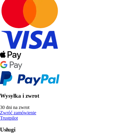
Wysyłka i zwrot
30 dni na zwrot
Zwróć zamówienie
Trustpilot
Usługi