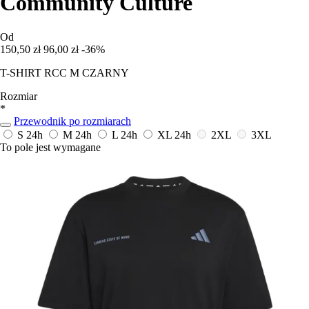
Community Culture
Od
150,50 zł
96,00 zł
-36%
T-SHIRT RCC M CZARNY
Rozmiar
*
Przewodnik po rozmiarach
S
24h
M
24h
L
24h
XL
24h
2XL
3XL
To pole jest wymagane