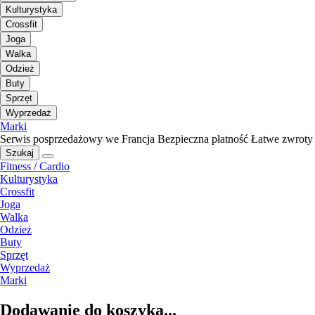
Kulturystyka
Crossfit
Joga
Walka
Odzież
Buty
Sprzęt
Wyprzedaż
Marki
Serwis posprzedażowy we Francja
Bezpieczna płatność
Łatwe zwroty
Szukaj
Fitness / Cardio
Kulturystyka
Crossfit
Joga
Walka
Odzież
Buty
Sprzęt
Wyprzedaż
Marki
Dodawanie do koszyka...