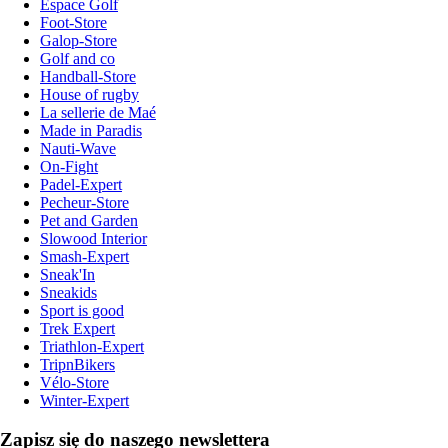
Espace Golf
Foot-Store
Galop-Store
Golf and co
Handball-Store
House of rugby
La sellerie de Maé
Made in Paradis
Nauti-Wave
On-Fight
Padel-Expert
Pecheur-Store
Pet and Garden
Slowood Interior
Smash-Expert
Sneak'In
Sneakids
Sport is good
Trek Expert
Triathlon-Expert
TripnBikers
Vélo-Store
Winter-Expert
Zapisz się do naszego newslettera