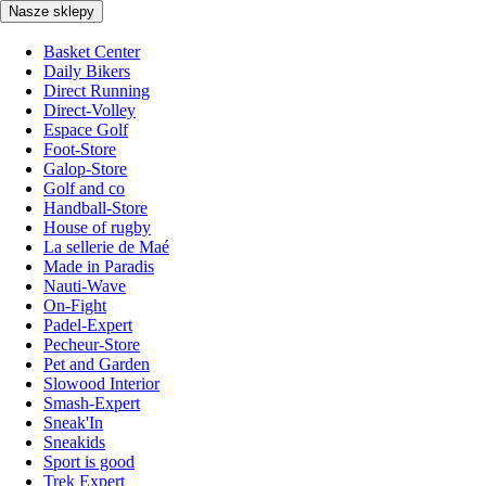
Nasze sklepy
Basket Center
Daily Bikers
Direct Running
Direct-Volley
Espace Golf
Foot-Store
Galop-Store
Golf and co
Handball-Store
House of rugby
La sellerie de Maé
Made in Paradis
Nauti-Wave
On-Fight
Padel-Expert
Pecheur-Store
Pet and Garden
Slowood Interior
Smash-Expert
Sneak'In
Sneakids
Sport is good
Trek Expert