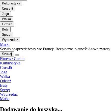
Kulturystyka
Crossfit
Joga
Walka
Odzież
Buty
Sprzęt
Wyprzedaż
Marki
Serwis posprzedażowy we Francja
Bezpieczna płatność
Łatwe zwroty
Szukaj
Fitness / Cardio
Kulturystyka
Crossfit
Joga
Walka
Odzież
Buty
Sprzęt
Wyprzedaż
Marki
Dodawanie do koszyka...