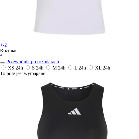
+-2
Rozmiar
*
Przewodnik po rozmiarach
XS
24h
S
24h
M
24h
L
24h
XL
24h
To pole jest wymagane