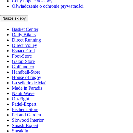
Ceny i opcje dostawy
Oświadczenie o ochronie prywatności
Nasze sklepy
Basket Center
Daily Bikers
Direct Running
Direct-Volley
Espace Golf
Foot-Store
Galop-Store
Golf and co
Handball-Store
House of rugby
La sellerie de Maé
Made in Paradis
Nauti-Wave
On-Fight
Padel-Expert
Pecheur-Store
Pet and Garden
Slowood Interior
Smash-Expert
Sneak'In