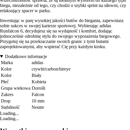
wszechstronność sprawia, że są idealnym wyborem do każdego typu
biegu, niezależnie od tego, czy chodzi o szybki sprint na siłowni, czy
relaksujący spacer w parku.
Inwestując w parę wysokiej jakości butów do biegania, zapewniasz
sobie sukces w swojej karierze sportowej. Wybierając adidas
Runfalcon 6, decydujesz się na wydajność i komfort, dodając
jednocześnie odrobinę stylu do swojego wyposażenia biegowego.
Przygotuj się na przekraczanie swoich granic z tymi butami
zaprojektowanymi, aby wspierać Cię przy każdym kroku.
Dodatkowe informacje
Marka
adidas
Kolor
crywht/carbon/hireye
Kolor
Biały
Płeć
Kobieta
Grupa wiekowa
Dorośli
Zakres
Falcon
Drop
10 mm
Stabilność
Neutre
Loading...
Loading...