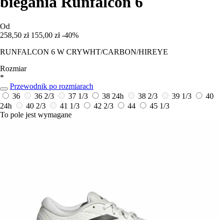
biegania Runfalcon 6
Od
258,50 zł
155,00 zł
-40%
RUNFALCON 6 W CRYWHT/CARBON/HIREYE
Rozmiar
*
Przewodnik po rozmiarach
36
36 2/3
37 1/3
38
24h
38 2/3
39 1/3
40
24h
40 2/3
41 1/3
42 2/3
44
45 1/3
To pole jest wymagane