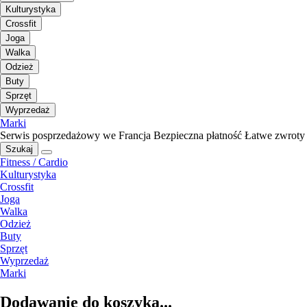
Kulturystyka
Crossfit
Joga
Walka
Odzież
Buty
Sprzęt
Wyprzedaż
Marki
Serwis posprzedażowy we Francja
Bezpieczna płatność
Łatwe zwroty
Szukaj
Fitness / Cardio
Kulturystyka
Crossfit
Joga
Walka
Odzież
Buty
Sprzęt
Wyprzedaż
Marki
Dodawanie do koszyka...