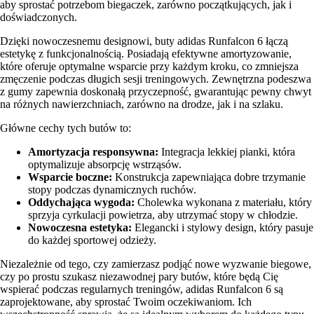
aby sprostać potrzebom biegaczek, zarówno początkujących, jak i
doświadczonych.
Dzięki nowoczesnemu designowi, buty adidas Runfalcon 6 łączą
estetykę z funkcjonalnością. Posiadają efektywne amortyzowanie,
które oferuje optymalne wsparcie przy każdym kroku, co zmniejsza
zmęczenie podczas długich sesji treningowych. Zewnętrzna podeszwa
z gumy zapewnia doskonałą przyczepność, gwarantując pewny chwyt
na różnych nawierzchniach, zarówno na drodze, jak i na szlaku.
Główne cechy tych butów to:
Amortyzacja responsywna:
Integracja lekkiej pianki, która
optymalizuje absorpcję wstrząsów.
Wsparcie boczne:
Konstrukcja zapewniająca dobre trzymanie
stopy podczas dynamicznych ruchów.
Oddychająca wygoda:
Cholewka wykonana z materiału, który
sprzyja cyrkulacji powietrza, aby utrzymać stopy w chłodzie.
Nowoczesna estetyka:
Elegancki i stylowy design, który pasuje
do każdej sportowej odzieży.
Niezależnie od tego, czy zamierzasz podjąć nowe wyzwanie biegowe,
czy po prostu szukasz niezawodnej pary butów, które będą Cię
wspierać podczas regularnych treningów, adidas Runfalcon 6 są
zaprojektowane, aby sprostać Twoim oczekiwaniom. Ich