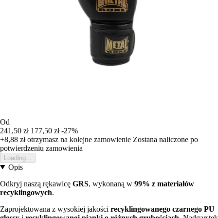
Od
241,50 zł
177,50 zł
-27%
+8,88 zł
otrzymasz na kolejne zamowienie
Zostana naliczone po
potwierdzeniu zamowienia
Loading...
Opis
Odkryj naszą rękawicę
GRS
, wykonaną w
99% z materiałów
recyklingowych
.
Zaprojektowana z wysokiej jakości
recyklingowanego czarnego PU
glossy
i
recyklingowanej pianki o różnych grubościach
. Nadgarstek