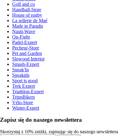
Golf and co
Handball-Store
House of rugby
La sellerie de Maé
Made in Paradis
Nauti-Wave
On-Fight
Padel-Expert
Pecheur-Store
Pet and Garden
Slowood Interior
Smash-Expert
Sneak'In
Sneakids
Sport is good
Trek Expert
Triathlon-Expert
TripnBikers
Vélo-Store
Winter-Expert
Zapisz się do naszego newslettera
Skorzystaj z 10% zniżki, zapisując się do naszego newslettera