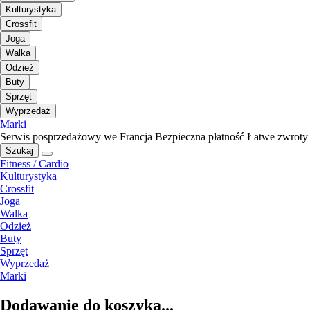
Kulturystyka
Crossfit
Joga
Walka
Odzież
Buty
Sprzęt
Wyprzedaż
Marki
Serwis posprzedażowy we Francja
Bezpieczna płatność
Łatwe zwroty
Szukaj
Fitness / Cardio
Kulturystyka
Crossfit
Joga
Walka
Odzież
Buty
Sprzęt
Wyprzedaż
Marki
Dodawanie do koszyka...