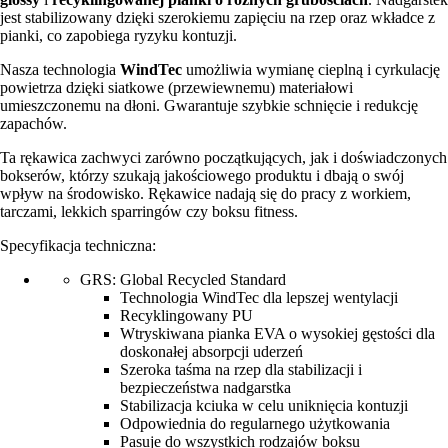
jest stabilizowany dzięki szerokiemu zapięciu na rzep oraz wkładce z
pianki, co zapobiega ryzyku kontuzji.
Nasza technologia
WindTec
umożliwia wymianę cieplną i cyrkulację
powietrza dzięki siatkowe (przewiewnemu) materiałowi
umieszczonemu na dłoni. Gwarantuje szybkie schnięcie i redukcję
zapachów.
Ta rękawica zachwyci zarówno początkujących, jak i doświadczonych
bokserów, którzy szukają jakościowego produktu i dbają o swój
wpływ na środowisko. Rękawice nadają się do pracy z workiem,
tarczami, lekkich sparringów czy boksu fitness.
Specyfikacja techniczna:
GRS: Global Recycled Standard
Technologia WindTec dla lepszej wentylacji
Recyklingowany PU
Wtryskiwana pianka EVA o wysokiej gęstości dla
doskonałej absorpcji uderzeń
Szeroka taśma na rzep dla stabilizacji i
bezpieczeństwa nadgarstka
Stabilizacja kciuka w celu uniknięcia kontuzji
Odpowiednia do regularnego użytkowania
Pasuje do wszystkich rodzajów boksu