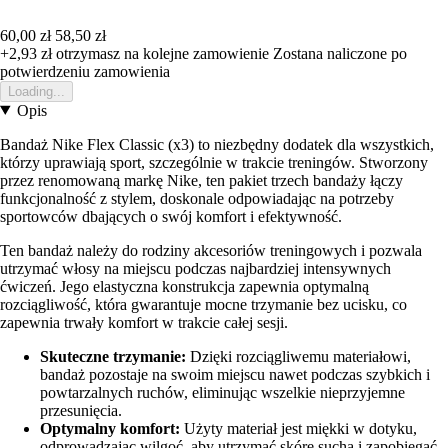
60,00 zł
58,50 zł
+2,93 zł
otrzymasz na kolejne zamowienie
Zostana naliczone po
potwierdzeniu zamowienia
Loading...
Opis
Bandaż Nike Flex Classic (x3) to niezbędny dodatek dla wszystkich,
którzy uprawiają sport, szczególnie w trakcie treningów. Stworzony
przez renomowaną markę Nike, ten pakiet trzech bandaży łączy
funkcjonalność z stylem, doskonale odpowiadając na potrzeby
sportowców dbających o swój komfort i efektywność.
Ten bandaż należy do rodziny akcesoriów treningowych i pozwala
utrzymać włosy na miejscu podczas najbardziej intensywnych
ćwiczeń. Jego elastyczna konstrukcja zapewnia optymalną
rozciągliwość, która gwarantuje mocne trzymanie bez ucisku, co
zapewnia trwały komfort w trakcie całej sesji.
Skuteczne trzymanie:
Dzięki rozciągliwemu materiałowi,
bandaż pozostaje na swoim miejscu nawet podczas szybkich i
powtarzalnych ruchów, eliminując wszelkie nieprzyjemne
przesunięcia.
Optymalny komfort:
Użyty materiał jest miękki w dotyku,
odprowadzając wilgoć, aby utrzymać skórę suchą i zapobiegać