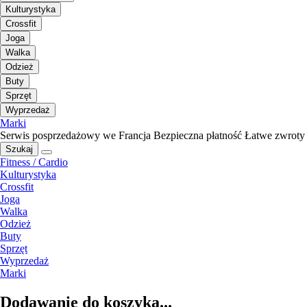
Kulturystyka
Crossfit
Joga
Walka
Odzież
Buty
Sprzęt
Wyprzedaż
Marki
Serwis posprzedażowy we Francja
Bezpieczna płatność
Łatwe zwroty
Szukaj
Fitness / Cardio
Kulturystyka
Crossfit
Joga
Walka
Odzież
Buty
Sprzęt
Wyprzedaż
Marki
Dodawanie do koszyka...