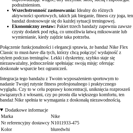
podrażnieniom.
Wszechstronność zastosowania:
Idealny do różnych
aktywności sportowych, takich jak bieganie, fitness czy joga, ten
bandaż dostosowuje się do każdej sytuacji treningowej.
Ekonomiczny zestaw:
Pakiet trzech bandaży zapewnia zawsze
czysty dodatek pod ręką, co umożliwia łatwą miksowanie lub
wymienianie, kiedy zajdzie taka potrzeba.
Połączenie funkcjonalności i elegancji sprawia, że bandaż Nike Flex
Classic to must-have dla tych, którzy chcą połączyć wydajność z
stylem podczas treningów. Lekki i dyskretny, szybko staje się
niezauważalny, jednocześnie spełniając swoją misję: oferując
doskonałe wsparcie bez ograniczeń.
Integracja tego bandażu z Twoim wyposażeniem sportowym to
nadanie Twojej rutynie fitness profesjonalnego i praktycznego
wyglądu. Czy to w celu poprawy koncentracji, uniknięcia rozproszeń
związanych z włosami, czy po prostu dla większego komfortu, ten
bandaż Nike spełnia te wymagania z doskonałą niezawodnością.
Dodatkowe informacje
Marka
Nike
Nr referencyjny dostawcy
N1011933-475
Kolor
bluredwhi