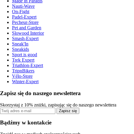
Made in Paradis
Nauti-Wave
On-Fight
Padel-Expert
Pecheur-Store
Pet and Garden
Slowood Interior
Smash-Expert
Sneak'In
Sneakids
Sport is good
Trek Expert
Triathlon-Expert
TripnBikers
Vélo-Store
Winter-Expert
Zapisz się do naszego newslettera
Skorzystaj z 10% zniżki, zapisując się do naszego newslettera
Zapisz się
Bądźmy w kontakcie