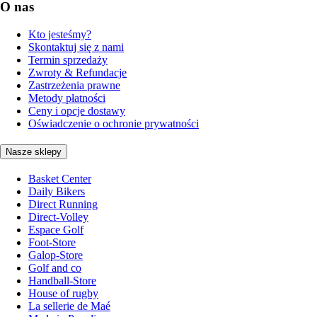
O nas
Kto jesteśmy?
Skontaktuj się z nami
Termin sprzedaży
Zwroty & Refundacje
Zastrzeżenia prawne
Metody płatności
Ceny i opcje dostawy
Oświadczenie o ochronie prywatności
Nasze sklepy
Basket Center
Daily Bikers
Direct Running
Direct-Volley
Espace Golf
Foot-Store
Galop-Store
Golf and co
Handball-Store
House of rugby
La sellerie de Maé