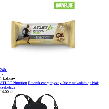
24h
+-3
1 kolorów
ATLET Nutrition
Batonik energetyczny Bio z makadamią i białą
czekoladą
14,00 zł