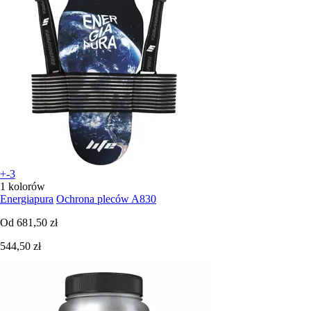
+-3
1 kolorów
Energiapura
Ochrona pleców A830
Od
681,50 zł
544,50 zł