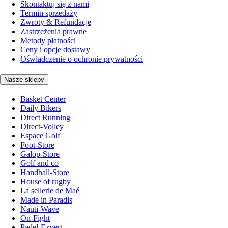
Skontaktuj się z nami
Termin sprzedaży
Zwroty & Refundacje
Zastrzeżenia prawne
Metody płatności
Ceny i opcje dostawy
Oświadczenie o ochronie prywatności
Nasze sklepy
Basket Center
Daily Bikers
Direct Running
Direct-Volley
Espace Golf
Foot-Store
Galop-Store
Golf and co
Handball-Store
House of rugby
La sellerie de Maé
Made in Paradis
Nauti-Wave
On-Fight
Padel-Expert