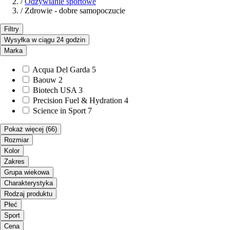
/
Odżywianie sportowe
/
Zdrowie - dobre samopoczucie
Filtry
Wysyłka w ciągu 24 godzin
Marka
Acqua Del Garda
5
Baouw
2
Biotech USA
3
Precision Fuel & Hydration
4
Science in Sport
7
Pokaż więcej
(66)
Rozmiar
Kolor
Zakres
Grupa wiekowa
Charakterystyka
Rodzaj produktu
Płeć
Sport
Cena