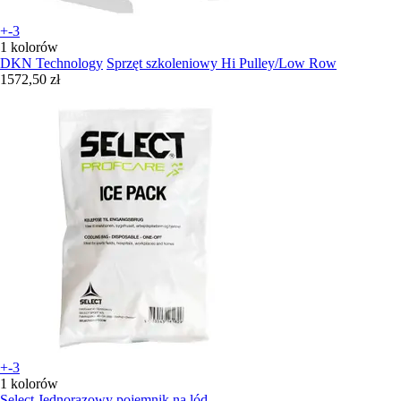
+-3
1 kolorów
DKN Technology
Sprzęt szkoleniowy Hi Pulley/Low Row
1572,50 zł
+-3
1 kolorów
Select
Jednorazowy pojemnik na lód