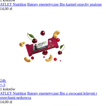
1 kolorów
ATLET Nutrition
Batony energetyczne Bio karmel orzechy prażone
14,00 zł
24h
+-3
1 kolorów
ATLET Nutrition
Batony energetyczne Bio z owocami leśnymi i
orzechami nerkowca
14,00 zł