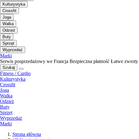
Kulturystyka
Crossfit
Joga
Walka
Odzież
Buty
Sprzęt
Wyprzedaż
Marki
Serwis posprzedażowy we Francja
Bezpieczna płatność
Łatwe zwroty
Szukaj
Fitness / Cardio
Kulturystyka
Crossfit
Joga
Walka
Odzież
Buty
Sprzęt
Wyprzedaż
Marki
Strona główna