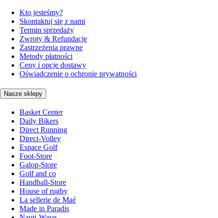
Kto jesteśmy?
Skontaktuj się z nami
Termin sprzedaży
Zwroty & Refundacje
Zastrzeżenia prawne
Metody płatności
Ceny i opcje dostawy
Oświadczenie o ochronie prywatności
Nasze sklepy
Basket Center
Daily Bikers
Direct Running
Direct-Volley
Espace Golf
Foot-Store
Galop-Store
Golf and co
Handball-Store
House of rugby
La sellerie de Maé
Made in Paradis
Nauti-Wave