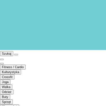
Szukaj
Fitness / Cardio
Kulturystyka
Crossfit
Joga
Walka
Odzież
Buty
Sprzęt