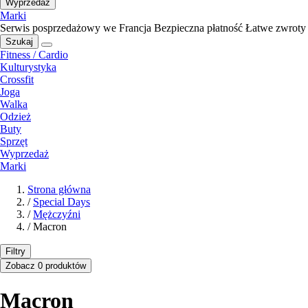
Wyprzedaż
Marki
Serwis posprzedażowy we Francja
Bezpieczna płatność
Łatwe zwroty
Szukaj
Fitness / Cardio
Kulturystyka
Crossfit
Joga
Walka
Odzież
Buty
Sprzęt
Wyprzedaż
Marki
Strona główna
/
Special Days
/
Mężczyźni
/
Macron
Filtry
Zobacz 0 produktów
Macron