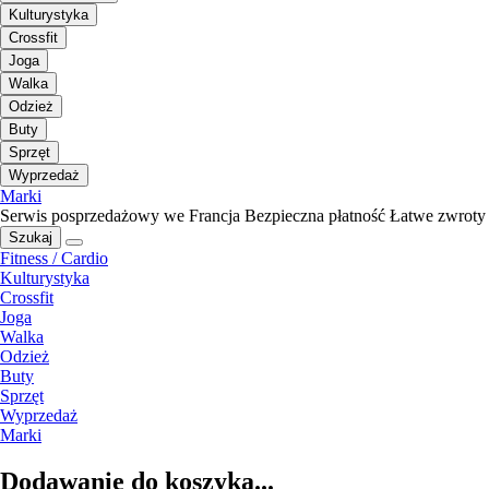
Kulturystyka
Crossfit
Joga
Walka
Odzież
Buty
Sprzęt
Wyprzedaż
Marki
Serwis posprzedażowy we Francja
Bezpieczna płatność
Łatwe zwroty
Szukaj
Fitness / Cardio
Kulturystyka
Crossfit
Joga
Walka
Odzież
Buty
Sprzęt
Wyprzedaż
Marki
Dodawanie do koszyka...