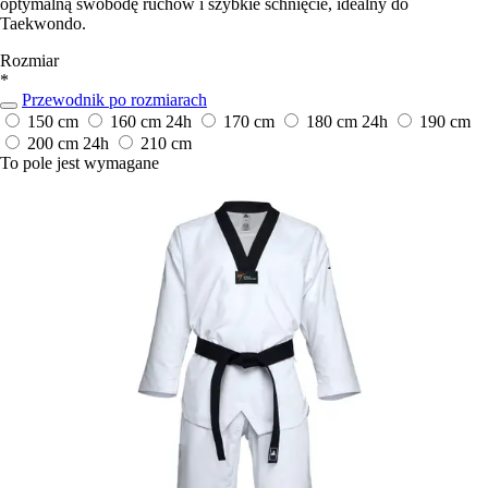
optymalną swobodę ruchów i szybkie schnięcie, idealny do
Taekwondo.
Rozmiar
*
Przewodnik po rozmiarach
150 cm
160 cm
24h
170 cm
180 cm
24h
190 cm
200 cm
24h
210 cm
To pole jest wymagane