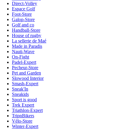
Direct-Volley
Espace Golf
Foot-Store
Galop-Store
Golf and co
Handball-Store
House of rugby
La sellerie de Maé
Made in Paradis
Nauti-Wave
On-Fight
Padel-Expert
Pecheur-Store
Pet and Garden
Slowood Interior
Smash-Expert
Sneak'In
Sneakids
Sport is good
Trek Expert
Triathlon-Expert
TripnBikers
Vélo-Store
Winter-Expert