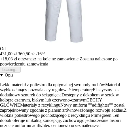
Od
431,00 zł
360,50 zł
-16%
+18,03 zł
otrzymasz na kolejne zamowienie
Zostana naliczone po
potwierdzeniu zamowienia
Loading...
Opis
Lekki materiał z poliestru dla optymalnej swobody ruchówMateriał
szybkoschnący pozwalający regulować temperaturęElastyczny pas i
dodatkowy sznurek do ściągnięciaDostępny z dekoltem w serek w
kolorze czarnym, białym lub czerwono-czarnymCECHY
GŁÓWNEMateriały z recyklinguNowy uniform ""adifighter"" został
zaprojektowany zgodnie z planem zrównoważonego rozwoju adidas.Z
włókna poliestrowego pochodzącego z recyklingu Primegreen.Ten
dobok oferuje unikalną koncepcję, zachowując jednocześnie fason i
uczucie uniformu adifighter, cenionego przez najlepszych