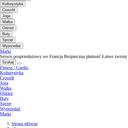
Kulturystyka
Crossfit
Joga
Walka
Odzież
Buty
Sprzęt
Wyprzedaż
Marki
Serwis posprzedażowy we Francja
Bezpieczna płatność
Łatwe zwroty
Szukaj
Fitness / Cardio
Kulturystyka
Crossfit
Joga
Walka
Odzież
Buty
Sprzęt
Wyprzedaż
Marki
Strona główna