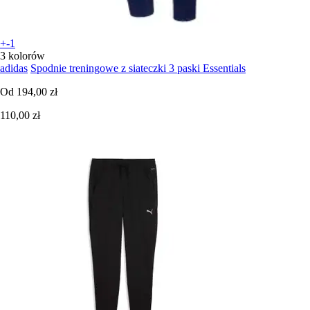
+-1
3 kolorów
adidas
Spodnie treningowe z siateczki 3 paski Essentials
Od
194,00 zł
110,00 zł