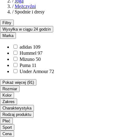
/
Joga
/
Mężczyźni
/
Spodnie i dresy
Filtry
Wysyłka w ciągu 24 godzin
Marka
adidas
109
Hummel
97
Mizuno
50
Puma
11
Under Armour
72
Pokaż więcej
(91)
Rozmiar
Kolor
Zakres
Charakterystyka
Rodzaj produktu
Płeć
Sport
Cena