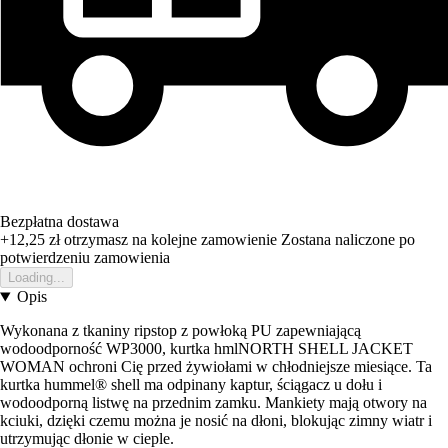
Bezpłatna dostawa
+12,25 zł
otrzymasz na kolejne zamowienie
Zostana naliczone po
potwierdzeniu zamowienia
Loading...
Opis
Wykonana z tkaniny ripstop z powłoką PU zapewniającą
wodoodporność WP3000, kurtka hmlNORTH SHELL JACKET
WOMAN ochroni Cię przed żywiołami w chłodniejsze miesiące. Ta
kurtka hummel® shell ma odpinany kaptur, ściągacz u dołu i
wodoodporną listwę na przednim zamku. Mankiety mają otwory na
kciuki, dzięki czemu można je nosić na dłoni, blokując zimny wiatr i
utrzymując dłonie w cieple.