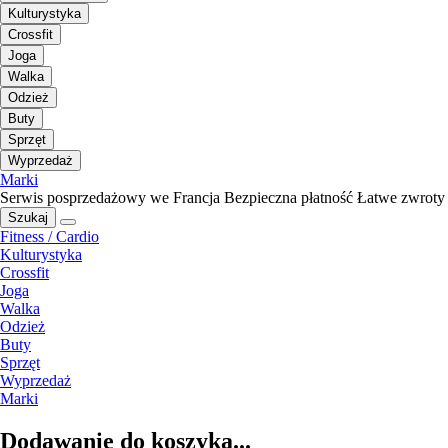
Kulturystyka
Crossfit
Joga
Walka
Odzież
Buty
Sprzęt
Wyprzedaż
Marki
Serwis posprzedażowy we Francja
Bezpieczna płatność
Łatwe zwroty
Szukaj
Fitness / Cardio
Kulturystyka
Crossfit
Joga
Walka
Odzież
Buty
Sprzęt
Wyprzedaż
Marki
Dodawanie do koszyka...