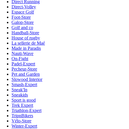
Direct Running
Direct-Volley
Espace Golf
Foot-Store
Galop-Store
Golf and co
Handball-Store
House of rugby
La sellerie de Maé
Made in Paradis
Nauti-Wave
On-Fight
Padel-Expert
Pecheur-Store
Pet and Garden
Slowood Interior
Smash-Expert
Sneak'In
Sneakids
Sport is good
Trek Expert
Triathlon-Expert
TripnBikers
Vélo-Store
Winter-Expert