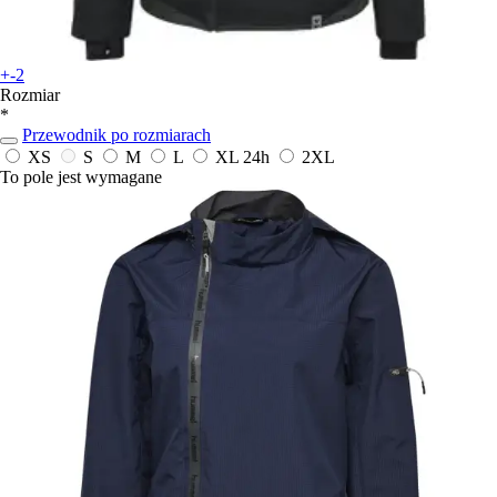
+-2
Rozmiar
*
Przewodnik po rozmiarach
XS
S
M
L
XL
24h
2XL
To pole jest wymagane