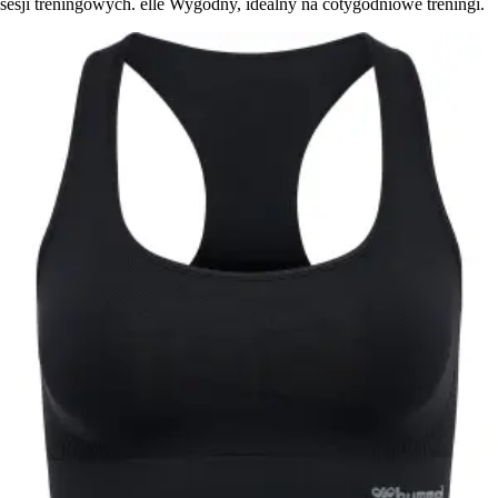
sesji treningowych. elle Wygodny, idealny na cotygodniowe treningi.