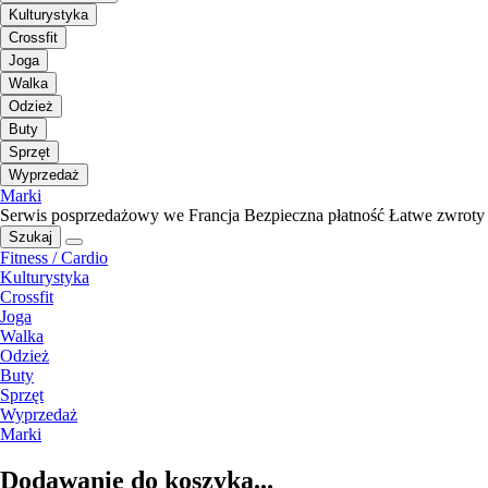
Kulturystyka
Crossfit
Joga
Walka
Odzież
Buty
Sprzęt
Wyprzedaż
Marki
Serwis posprzedażowy we Francja
Bezpieczna płatność
Łatwe zwroty
Szukaj
Fitness / Cardio
Kulturystyka
Crossfit
Joga
Walka
Odzież
Buty
Sprzęt
Wyprzedaż
Marki
Dodawanie do koszyka...