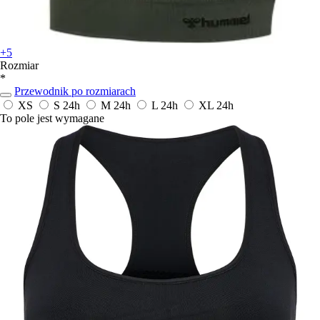
+5
Rozmiar
*
Przewodnik po rozmiarach
XS
S
24h
M
24h
L
24h
XL
24h
To pole jest wymagane