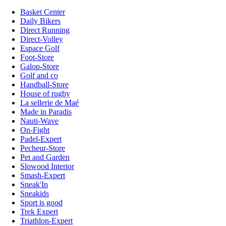
Basket Center
Daily Bikers
Direct Running
Direct-Volley
Espace Golf
Foot-Store
Galop-Store
Golf and co
Handball-Store
House of rugby
La sellerie de Maé
Made in Paradis
Nauti-Wave
On-Fight
Padel-Expert
Pecheur-Store
Pet and Garden
Slowood Interior
Smash-Expert
Sneak'In
Sneakids
Sport is good
Trek Expert
Triathlon-Expert