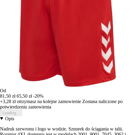
Od
81,50 zł
65,50 zł
-20%
+3,28 zł
otrzymasz na kolejne zamowienie
Zostana naliczone po
potwierdzeniu zamowienia
Loading...
Opis
Nadruk szewronu i logo w wodzie. Sznurek do ściągania w talii.
Rozmiar 4XL dostępny jest w modelach 2001, 9001, 7045, 3062 i