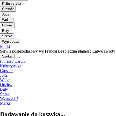
Kulturystyka
Crossfit
Joga
Walka
Odzież
Buty
Sprzęt
Wyprzedaż
Marki
Serwis posprzedażowy we Francja
Bezpieczna płatność
Łatwe zwroty
Szukaj
Fitness / Cardio
Kulturystyka
Crossfit
Joga
Walka
Odzież
Buty
Sprzęt
Wyprzedaż
Marki
Dodawanie do koszyka...