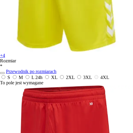
+4
Rozmiar
*
Przewodnik po rozmiarach
S
M
L
24h
XL
2XL
3XL
4XL
To pole jest wymagane