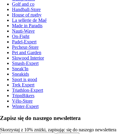
Golf and co
Handball-Store
House of rugby
La sellerie de Maé
Made in Paradis
Nauti-Wave
On-Fight
Padel-Expert
Pecheur-Store
Pet and Garden
Slowood Interior
Smash-Expert
Sneak'In
Sneakids
Sport is good
Trek Expert
Triathlon-Expert
TripnBikers
Vélo-Store
Winter-Expert
Zapisz się do naszego newslettera
Skorzystaj z 10% zniżki, zapisując się do naszego newslettera