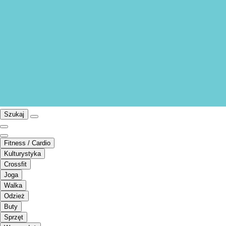
Szukaj
Fitness / Cardio
Kulturystyka
Crossfit
Joga
Walka
Odzież
Buty
Sprzęt