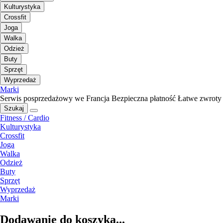
Kulturystyka
Crossfit
Joga
Walka
Odzież
Buty
Sprzęt
Wyprzedaż
Marki
Serwis posprzedażowy we Francja
Bezpieczna płatność
Łatwe zwroty
Szukaj
Fitness / Cardio
Kulturystyka
Crossfit
Joga
Walka
Odzież
Buty
Sprzęt
Wyprzedaż
Marki
Dodawanie do koszyka...