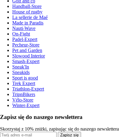
Golf and co
Handball-Store
House of rugby
La sellerie de Maé
Made in Paradis
Nauti-Wave
On-Fight
Padel-Expert
Pecheur-Store
Pet and Garden
Slowood Interior
Smash-Expert
Sneak'In
Sneakids
Sport is good
Trek Expert
Triathlon-Expert
TripnBikers
Vélo-Store
Winter-Expert
Zapisz się do naszego newslettera
Skorzystaj z 10% zniżki, zapisując się do naszego newslettera
Zapisz się