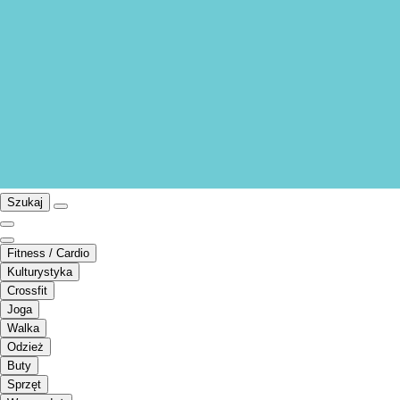
Szukaj
Fitness / Cardio
Kulturystyka
Crossfit
Joga
Walka
Odzież
Buty
Sprzęt