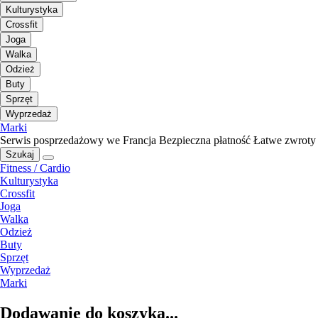
Kulturystyka
Crossfit
Joga
Walka
Odzież
Buty
Sprzęt
Wyprzedaż
Marki
Serwis posprzedażowy we Francja
Bezpieczna płatność
Łatwe zwroty
Szukaj
Fitness / Cardio
Kulturystyka
Crossfit
Joga
Walka
Odzież
Buty
Sprzęt
Wyprzedaż
Marki
Dodawanie do koszyka...