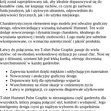
krój został zaprojektowany tak, aby idealnie dopasowywał się do
kształtów ciała, nie krępując ruchów, co czyni go zarówno
funkcjonalnym, jak i stylowym ubraniem, odpowiednim do
aktywności fizycznych, jak i do użytku miejskiego.
Charakterystycznym elementem tego modelu jest odważny graficzny
design, odzwierciedlający wizualną tożsamość Hummel. Ten wzór
dodaje nowoczesnego i dynamicznego charakteru, idealnego do
wyrażania sportowej i trendy osobowości. Logo marki jest subtelnie
wkomponowane, co wzmacnia autentyczność i jakość produktu.
Łatwy do połączenia, ten T-shirt Pulse Graphic pasuje do wielu
stylów: od swobodnej weekendowej stylizacji po casual chic. Nosi się
go z dżinsami, szortami lub pod lekką kurtką, oferując docenianą
wszechstronność w każdej garderobie.
Zapewnia komfort dzięki miękkim i oddychającym materiałom
Nowoczesny i atrakcyjny graficzny design
Dopasowany krój dla optymalnego wsparcia
Wszechstronny na różne okazje w codziennym życiu
Łatwy w pielęgnacji, co zapewnia długotrwałe użytkowanie
T-shirt Hummel Pulse Graphic to niezastąpiona część garderoby dla
wszystkich, którzy pragną połączyć styl, komfort i wydajność. Jego
inteligentny design czyni go mądrym wyborem do uzupełnienia