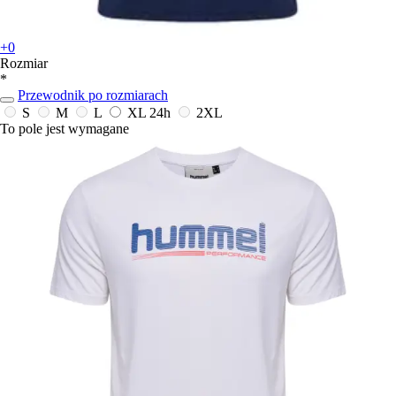
+0
Rozmiar
*
Przewodnik po rozmiarach
S
M
L
XL
24h
2XL
To pole jest wymagane