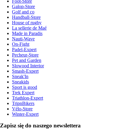
Foot-Store
Galop-Store
Golf and co
Handball-Store
House of rugby
La sellerie de Maé
Made in Paradis
Nauti-Wave
On-Fight
Padel-Expert
Pecheur-Store
Pet and Garden
Slowood Interior
Smash-Expert
Sneak'In
Sneakids
Sport is good
Trek Expert
Triathlon-Expert
TripnBikers
Vélo-Store
Winter-Expert
Zapisz się do naszego newslettera