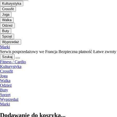
Kulturystyka
Crossfit
Joga
Walka
Odzież
Buty
Sprzęt
Wyprzedaż
Marki
Serwis posprzedażowy we Francja
Bezpieczna płatność
Łatwe zwroty
Szukaj
Fitness / Cardio
Kulturystyka
Crossfit
Joga
Walka
Odzież
Buty
Sprzęt
Wyprzedaż
Marki
Dodawanie do koszyka...