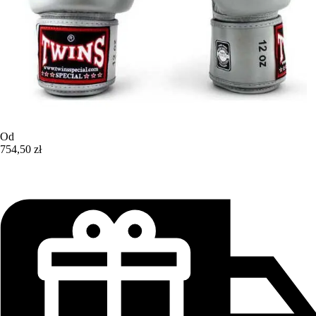
Od
754,50 zł