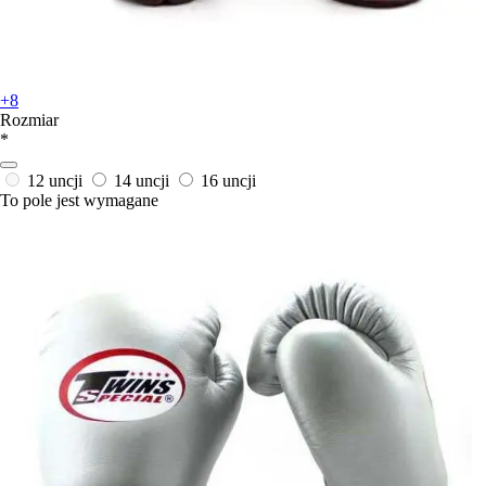
+8
Rozmiar
*
12 uncji
14 uncji
16 uncji
To pole jest wymagane