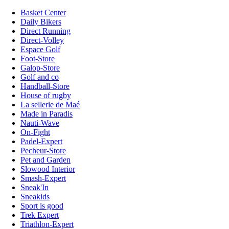
Basket Center
Daily Bikers
Direct Running
Direct-Volley
Espace Golf
Foot-Store
Galop-Store
Golf and co
Handball-Store
House of rugby
La sellerie de Maé
Made in Paradis
Nauti-Wave
On-Fight
Padel-Expert
Pecheur-Store
Pet and Garden
Slowood Interior
Smash-Expert
Sneak'In
Sneakids
Sport is good
Trek Expert
Triathlon-Expert