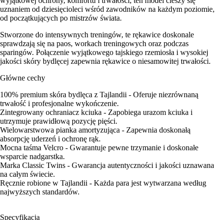
wyjątkowej ochrony, komfortu i trwałości, ten model cieszy się
uznaniem od dziesięcioleci wśród zawodników na każdym poziomie,
od początkujących po mistrzów świata.
Stworzone do intensywnych treningów, te rękawice doskonale
sprawdzają się na paos, workach treningowych oraz podczas
sparingów. Połączenie wyjątkowego tajskiego rzemiosła i wysokiej
jakości skóry bydlęcej zapewnia rękawice o niesamowitej trwałości.
Główne cechy
100% premium skóra bydlęca z Tajlandii - Oferuje niezrównaną
trwałość i profesjonalne wykończenie.
Zintegrowany ochraniacz kciuka - Zapobiega urazom kciuka i
utrzymuje prawidłową pozycję pięści.
Wielowarstwowa pianka amortyzująca - Zapewnia doskonałą
absorpcję uderzeń i ochronę rąk.
Mocna taśma Velcro - Gwarantuje pewne trzymanie i doskonałe
wsparcie nadgarstka.
Marka Classic Twins - Gwarancja autentyczności i jakości uznawana
na całym świecie.
Ręcznie robione w Tajlandii - Każda para jest wytwarzana według
najwyższych standardów.
Specyfikacja