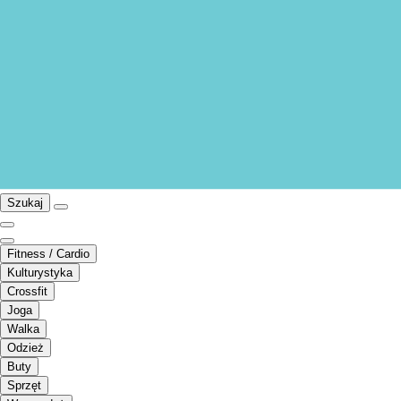
Szukaj
Fitness / Cardio
Kulturystyka
Crossfit
Joga
Walka
Odzież
Buty
Sprzęt