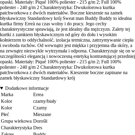
opaski. Materiały: Piqué 100% poliester - 215 g/m 2; Full 100%
poliester - 240 g/m 2 Charakterystyka: Dwukolorowa kurtka
patchworkowa z dwóch materiałów. Boczne kieszenie na zamek
błyskawiczny Standardowy krój Sweat man Buddy Buddy to idealna
kurtka firmy Erreà na czas wolny i do pracy. Jego cechy
charakterystyczne sprawiają, że jest idealny dla mężczyzn. Zalety tej
kurtki z zamkiem błyskawicznym od góry do dołu i wysokim
kołnierzem to oddychalność, izolacja termiczna, zatrzymywanie ciepła
i swoboda ruchów. Od wewnątrz jest miękka i przyjemna dla skóry, a
na zewnątrz niezwykle wytrzymała i odporna. Charakteryzuje się on w
szczególności elegancją i nowoczesną estetyką kontrastującej przedniej
opaski. Materiały: Piqué 100% poliester - 215 g/m 2; Full 100%
poliester - 240 g/m 2 Charakterystyka: Dwukolorowa kurtka
patchworkowa z dwóch materiałów. Kieszenie boczne zapinane na
zamek błyskawiczny Standardowy krój
Dodatkowe informacje
Marka
Errea
Kolor
czarny/biały
Kolor
Czarny
Płeć
Mieszane
Grupa wiekowa
Dorośli
Charakterystyka
Dres
Zakres
Buddy