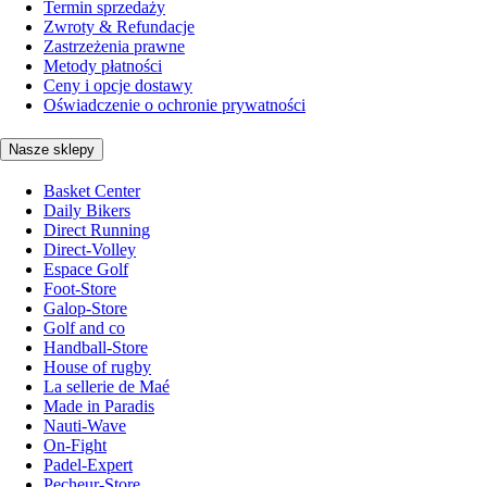
Termin sprzedaży
Zwroty & Refundacje
Zastrzeżenia prawne
Metody płatności
Ceny i opcje dostawy
Oświadczenie o ochronie prywatności
Nasze sklepy
Basket Center
Daily Bikers
Direct Running
Direct-Volley
Espace Golf
Foot-Store
Galop-Store
Golf and co
Handball-Store
House of rugby
La sellerie de Maé
Made in Paradis
Nauti-Wave
On-Fight
Padel-Expert
Pecheur-Store