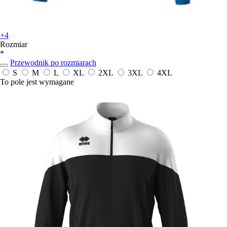
+4
Rozmiar
*
Przewodnik po rozmiarach
S
M
L
XL
2XL
3XL
4XL
To pole jest wymagane