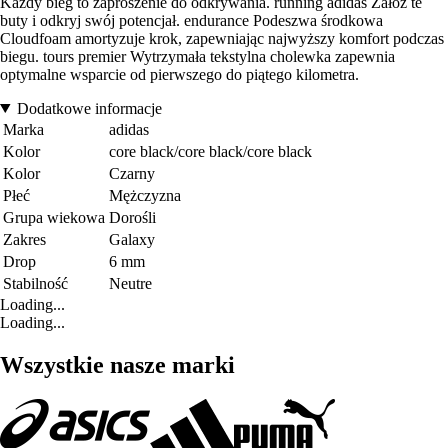
Każdy bieg to zaproszenie do odkrywania. running adidas Załóż te
buty i odkryj swój potencjał. endurance Podeszwa środkowa
Cloudfoam amortyzuje krok, zapewniając najwyższy komfort podczas
biegu. tours premier Wytrzymała tekstylna cholewka zapewnia
optymalne wsparcie od pierwszego do piątego kilometra.
Dodatkowe informacje
Marka
adidas
Kolor
core black/core black/core black
Kolor
Czarny
Płeć
Mężczyzna
Grupa wiekowa
Dorośli
Zakres
Galaxy
Drop
6 mm
Stabilność
Neutre
Loading...
Loading...
Wszystkie nasze marki