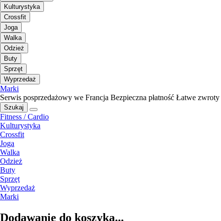
Kulturystyka
Crossfit
Joga
Walka
Odzież
Buty
Sprzęt
Wyprzedaż
Marki
Serwis posprzedażowy we Francja
Bezpieczna płatność
Łatwe zwroty
Szukaj
Fitness / Cardio
Kulturystyka
Crossfit
Joga
Walka
Odzież
Buty
Sprzęt
Wyprzedaż
Marki
Dodawanie do koszyka...