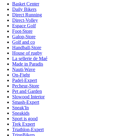
Basket Center
Daily Bikers
Direct Running
Direct-Volley
Espace Golf
Foot-Store
Galop-Store
Golf and co
Handball-Store
House of rugby
La sellerie de Maé
Made in Paradis
Nauti-Wave
On-Fight
Padel-Expert
Pecheur-Store
Pet and Garden
Slowood Interior
Smash-Expert
Sneak'In
Sneakids
Sport is good
Trek Expert
Triathlon-Expert
TripnBikers