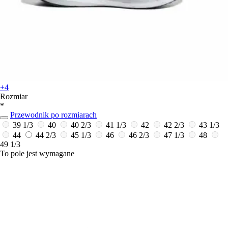
+4
Rozmiar
*
Przewodnik po rozmiarach
39 1/3
40
40 2/3
41 1/3
42
42 2/3
43 1/3
44
44 2/3
45 1/3
46
46 2/3
47 1/3
48
49 1/3
To pole jest wymagane