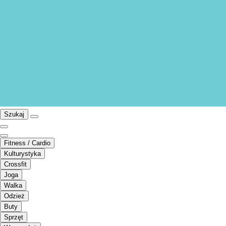
Szukaj
Fitness / Cardio
Kulturystyka
Crossfit
Joga
Walka
Odzież
Buty
Sprzęt