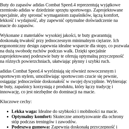
Buty do zapasów adidas Combat Speed.4 reprezentują wyjątkowe
rzemiosło adidas w dziedzinie sprzętu sportowego. Zaprojektowane
specjalnie, aby sprostać wymaganiom zapaśników, łączą komfort,
lekkość i wydajność, aby zapewnić optymalne doświadczenie na
macie do zapasów.
Wykonane z materiałów wysokiej jakości, te buty gwarantują
doskonałą trwałość przy jednoczesnym minimalnym ciężarze. Ich
ergonomiczny design zapewnia idealne wsparcie dla stopy, co pozwala
na dużą swobodę ruchów podczas walk. Dzięki specjalnie
zaprojektowanej podeszwie buty te oferują optymalną przyczepność
na różnych powierzchniach, ułatwiając płynny i szybki ruch.
adidas Combat Speed.4 wyróżniają się również nowoczesnym i
sportowym stylem, umożliwiając sportowcom czucie się pewnie,
osiągając jednocześnie doskonałość w swojej dyscyplinie. Wybierając
te buty, zapaśnicy korzystają z produktu, który łączy tradycję i
innowację, co jest niezbędne do dominacji na macie.
Kluczowe cechy:
Lekka waga:
Idealne do szybkości i mobilności na macie.
Optymalny komfort:
Skuteczne amortyzowanie dla ochrony
stóp podczas treningów i zawodów.
Podeszwa gumowa:
Zapewnia doskonałą przyczepność i