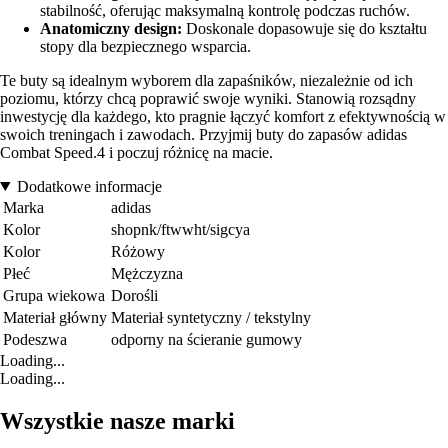
stabilność, oferując maksymalną kontrolę podczas ruchów.
Anatomiczny design:
Doskonale dopasowuje się do kształtu
stopy dla bezpiecznego wsparcia.
Te buty są idealnym wyborem dla zapaśników, niezależnie od ich
poziomu, którzy chcą poprawić swoje wyniki. Stanowią rozsądny
inwestycję dla każdego, kto pragnie łączyć komfort z efektywnością w
swoich treningach i zawodach. Przyjmij buty do zapasów adidas
Combat Speed.4 i poczuj różnicę na macie.
Dodatkowe informacje
Marka
adidas
Kolor
shopnk/ftwwht/sigcya
Kolor
Różowy
Płeć
Mężczyzna
Grupa wiekowa
Dorośli
Materiał główny
Materiał syntetyczny / tekstylny
Podeszwa
odporny na ścieranie gumowy
Loading...
Loading...
Wszystkie nasze marki