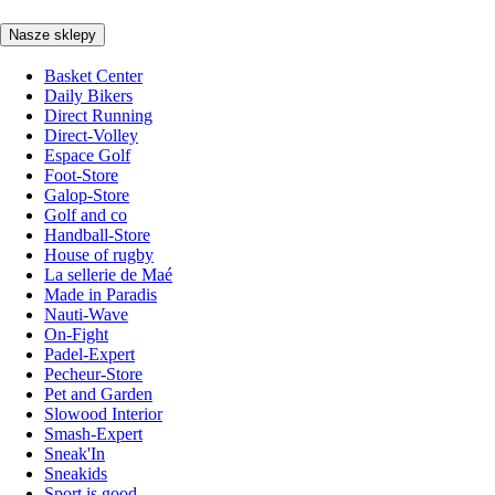
Nasze sklepy
Basket Center
Daily Bikers
Direct Running
Direct-Volley
Espace Golf
Foot-Store
Galop-Store
Golf and co
Handball-Store
House of rugby
La sellerie de Maé
Made in Paradis
Nauti-Wave
On-Fight
Padel-Expert
Pecheur-Store
Pet and Garden
Slowood Interior
Smash-Expert
Sneak'In
Sneakids
Sport is good