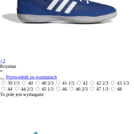
+3
Rozmiar
*
Przewodnik po rozmiarach
39 1/3
40
40 2/3
41 1/3
42
42 2/3
43 1/3
44
44 2/3
45 1/3
46
46 2/3
47 1/3
48
To pole jest wymagane