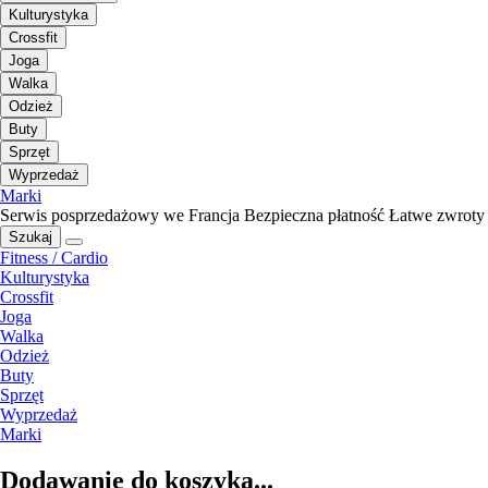
Kulturystyka
Crossfit
Joga
Walka
Odzież
Buty
Sprzęt
Wyprzedaż
Marki
Serwis posprzedażowy we Francja
Bezpieczna płatność
Łatwe zwroty
Szukaj
Fitness / Cardio
Kulturystyka
Crossfit
Joga
Walka
Odzież
Buty
Sprzęt
Wyprzedaż
Marki
Dodawanie do koszyka...