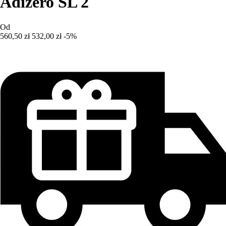
Adizero SL 2
Od
560,50 zł
532,00 zł
-5%