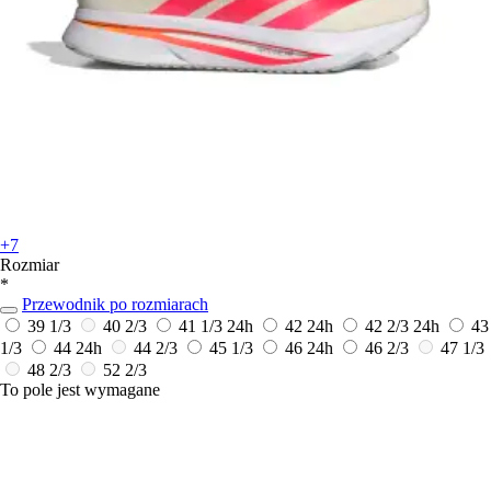
+7
Rozmiar
*
Przewodnik po rozmiarach
39 1/3
40 2/3
41 1/3
24h
42
24h
42 2/3
24h
43
1/3
44
24h
44 2/3
45 1/3
46
24h
46 2/3
47 1/3
48 2/3
52 2/3
To pole jest wymagane