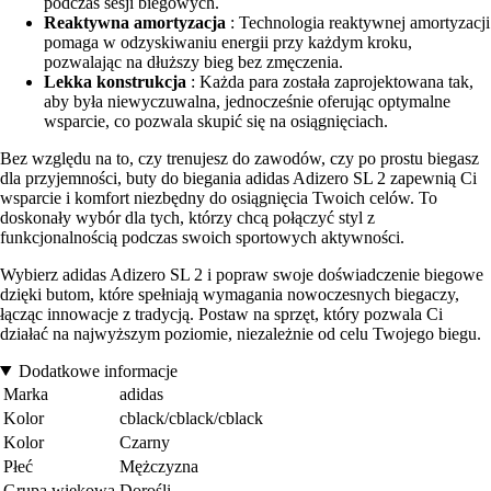
podczas sesji biegowych.
Reaktywna amortyzacja
: Technologia reaktywnej amortyzacji
pomaga w odzyskiwaniu energii przy każdym kroku,
pozwalając na dłuższy bieg bez zmęczenia.
Lekka konstrukcja
: Każda para została zaprojektowana tak,
aby była niewyczuwalna, jednocześnie oferując optymalne
wsparcie, co pozwala skupić się na osiągnięciach.
Bez względu na to, czy trenujesz do zawodów, czy po prostu biegasz
dla przyjemności, buty do biegania adidas Adizero SL 2 zapewnią Ci
wsparcie i komfort niezbędny do osiągnięcia Twoich celów. To
doskonały wybór dla tych, którzy chcą połączyć styl z
funkcjonalnością podczas swoich sportowych aktywności.
Wybierz adidas Adizero SL 2 i popraw swoje doświadczenie biegowe
dzięki butom, które spełniają wymagania nowoczesnych biegaczy,
łącząc innowacje z tradycją. Postaw na sprzęt, który pozwala Ci
działać na najwyższym poziomie, niezależnie od celu Twojego biegu.
Dodatkowe informacje
Marka
adidas
Kolor
cblack/cblack/cblack
Kolor
Czarny
Płeć
Mężczyzna
Grupa wiekowa
Dorośli