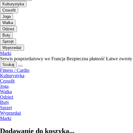
Kulturystyka
Crossfit
Joga
Walka
Odzież
Buty
Sprzęt
Wyprzedaż
Marki
Serwis posprzedażowy we Francja
Bezpieczna płatność
Łatwe zwroty
Szukaj
Fitness / Cardio
Kulturystyka
Crossfit
Joga
Walka
Odzież
Buty
Sprzęt
Wyprzedaż
Marki
Dodawanie do koszyka...