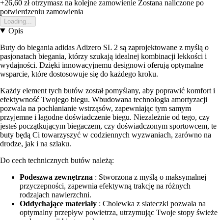
+26,60 zł
otrzymasz na kolejne zamowienie
Zostana naliczone po
potwierdzeniu zamowienia
Loading...
Opis
Buty do biegania adidas Adizero SL 2 są zaprojektowane z myślą o
pasjonatach biegania, którzy szukają idealnej kombinacji lekkości i
wydajności. Dzięki innowacyjnemu designowi oferują optymalne
wsparcie, które dostosowuje się do każdego kroku.
Każdy element tych butów został pomyślany, aby poprawić komfort i
efektywność Twojego biegu. Wbudowana technologia amortyzacji
pozwala na pochłanianie wstrząsów, zapewniając tym samym
przyjemne i łagodne doświadczenie biegu. Niezależnie od tego, czy
jesteś początkującym biegaczem, czy doświadczonym sportowcem, te
buty będą Ci towarzyszyć w codziennych wyzwaniach, zarówno na
drodze, jak i na szlaku.
Do cech technicznych butów należą:
Podeszwa zewnętrzna
: Stworzona z myślą o maksymalnej
przyczepności, zapewnia efektywną trakcję na różnych
rodzajach nawierzchni.
Oddychające materiały
: Cholewka z siateczki pozwala na
optymalny przepływ powietrza, utrzymując Twoje stopy świeże