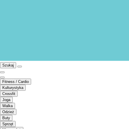
Szukaj
Fitness / Cardio
Kulturystyka
Crossfit
Joga
Walka
Odzież
Buty
Sprzęt