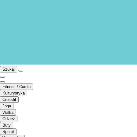
Szukaj
Fitness / Cardio
Kulturystyka
Crossfit
Joga
Walka
Odzież
Buty
Sprzęt