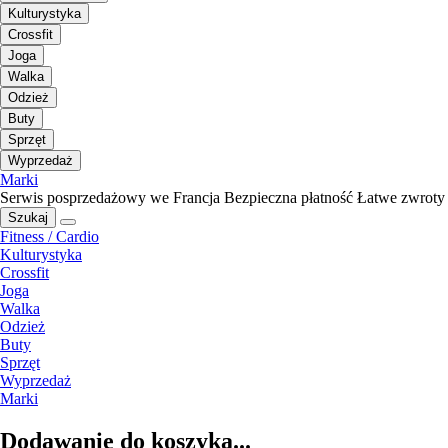
Kulturystyka
Crossfit
Joga
Walka
Odzież
Buty
Sprzęt
Wyprzedaż
Marki
Serwis posprzedażowy we Francja
Bezpieczna płatność
Łatwe zwroty
Szukaj
Fitness / Cardio
Kulturystyka
Crossfit
Joga
Walka
Odzież
Buty
Sprzęt
Wyprzedaż
Marki
Dodawanie do koszyka...