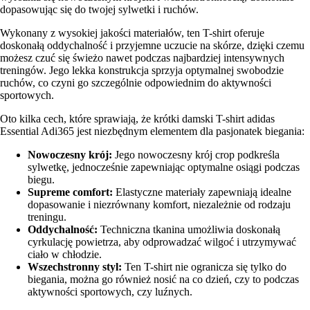
dopasowując się do twojej sylwetki i ruchów.
Wykonany z wysokiej jakości materiałów, ten T-shirt oferuje
doskonałą oddychalność i przyjemne uczucie na skórze, dzięki czemu
możesz czuć się świeżo nawet podczas najbardziej intensywnych
treningów. Jego lekka konstrukcja sprzyja optymalnej swobodzie
ruchów, co czyni go szczególnie odpowiednim do aktywności
sportowych.
Oto kilka cech, które sprawiają, że krótki damski T-shirt adidas
Essential Adi365 jest niezbędnym elementem dla pasjonatek biegania:
Nowoczesny krój:
Jego nowoczesny krój crop podkreśla
sylwetkę, jednocześnie zapewniając optymalne osiągi podczas
biegu.
Supreme comfort:
Elastyczne materiały zapewniają idealne
dopasowanie i niezrównany komfort, niezależnie od rodzaju
treningu.
Oddychalność:
Techniczna tkanina umożliwia doskonałą
cyrkulację powietrza, aby odprowadzać wilgoć i utrzymywać
ciało w chłodzie.
Wszechstronny styl:
Ten T-shirt nie ogranicza się tylko do
biegania, można go również nosić na co dzień, czy to podczas
aktywności sportowych, czy luźnych.