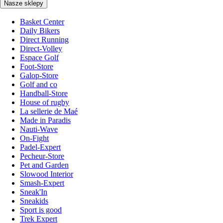
Nasze sklepy
Basket Center
Daily Bikers
Direct Running
Direct-Volley
Espace Golf
Foot-Store
Galop-Store
Golf and co
Handball-Store
House of rugby
La sellerie de Maé
Made in Paradis
Nauti-Wave
On-Fight
Padel-Expert
Pecheur-Store
Pet and Garden
Slowood Interior
Smash-Expert
Sneak'In
Sneakids
Sport is good
Trek Expert