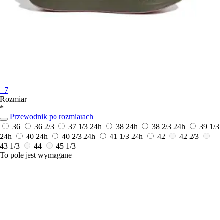
+7
Rozmiar
*
Przewodnik po rozmiarach
36
36 2/3
37 1/3
24h
38
24h
38 2/3
24h
39 1/3
24h
40
24h
40 2/3
24h
41 1/3
24h
42
42 2/3
43 1/3
44
45 1/3
To pole jest wymagane