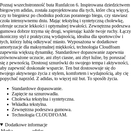
Poznaj wszechstronność buta Runfalcon 6. Inspirowana dziedzictwem
biegowym adidas, została zaprojektowana dla tych, które chcą więcej,
czy to biegniesz po chodniku podczas porannego biegu, czy stawiasz
czoła intensywnemu dniu. Mając tekstylną i syntetyczną cholewkę,
oferuje uczucie lekkości i optymalnej trwałości. Zewnętrzna podeszwa
gumowa dobrze trzyma się drogi, wspierając każde twoje ruchy. Łączy
ikoniczny styl z praktyczną wydajnością, idealna dla sportowców i
tych, którzy lubią odkrywać miasto. Wyposażona w dodatkowe
amortyzacje dla maksymalnej miękkości, technologia Cloudfoam
zapewnia większą dynamikę. Standardowe dopasowanie zapewnia
zrównoważone uczucie, ani zbyt ciasne, ani zbyt luźne, by poruszać
się z pewnością. Dostosuj sznurówki do swojego tempa i aktywności,
aby zapewnić doskonałe wsparcie. Ten but dostosowuje się do
twojego aktywnego życia z stylem, komfortem i wydajnością, aby cię
popychać naprzód. Z adidas, to więcej niż but. To sposób życia.
Standardowe dopasowanie.
Zapięcie na sznurowadła.
Cholewka tekstylna i syntetyczna.
Wkładka tekstylna.
Zewnętrzna podeszwa gumowa.
Technologia CLOUDFOAM.
Dodatkowe informacje
Marka
adidas