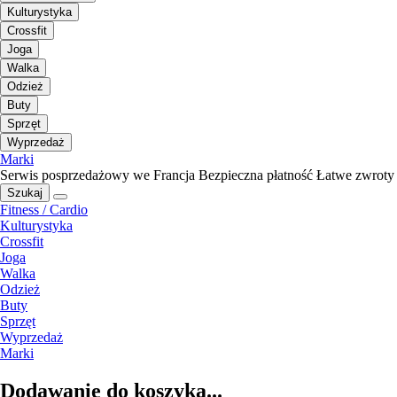
Kulturystyka
Crossfit
Joga
Walka
Odzież
Buty
Sprzęt
Wyprzedaż
Marki
Serwis posprzedażowy we Francja
Bezpieczna płatność
Łatwe zwroty
Szukaj
Fitness / Cardio
Kulturystyka
Crossfit
Joga
Walka
Odzież
Buty
Sprzęt
Wyprzedaż
Marki
Dodawanie do koszyka...