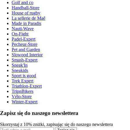
Golf and co
Handball-Store
House of rugby
La sellerie de Maé
Made in Paradis
Nauti-Wave
On-Fight
Padel-Expert
Pecheur-Store
Pet and Garden
Slowood Interior
Smash-Expert
Sneak'In
Sneakids
Sport is good
Trek Expert
Triathlon-Expert
TripnBikers
Vélo-Store
Winter-Expert
Zapisz się do naszego newslettera
Skorzystaj z 10% zniżki, zapisując się do naszego newslettera